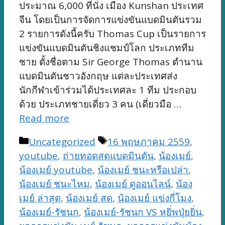
ประมาณ 6,000 ที่นั่ง เมือง Kunshan ประเทศ
จีน โดยเป็นการจัดการแข่งขันแบดมินตันรวม
2 รายการดังนี้ครับ Thomas Cup เป็นรายการ
แข่งขันแบดมินตันชิงแชมป์โลก ประเภททีม
ชาย ตั้งชื่อตาม Sir George Thomas ตำนาน
แบดมินตันชาวอังกฤษ แต่ละประเทศส่ง
นักกีฬาเข้าร่วมได้ประเทศละ 1 ทีม ประกอบ
ด้วย ประเภทชายเดี่ยว 3 คน (เดี่ยวมือ …
Read more
Categories
Tags
Uncategorized
16 พฤษภาคม 2559
,
youtube
,
ถ่ายทอดสดแบดมินตัน
,
น้องเมย์
,
น้องเมย์ youtube
,
น้องเมย์ ชนะหรือเปล่า
,
น้องเมย์ ชนะไหม
,
น้องเมย์ ดูออนไลน์
,
น้อง
เมย์ ล่าสุด
,
น้องเมย์ สด
,
น้องเมย์ แข่งกี่โมง
,
น้องเมย์-รัชนก
,
น้องเมย์-รัชนก VS หยิ่พปุ่ยยิ่น
,