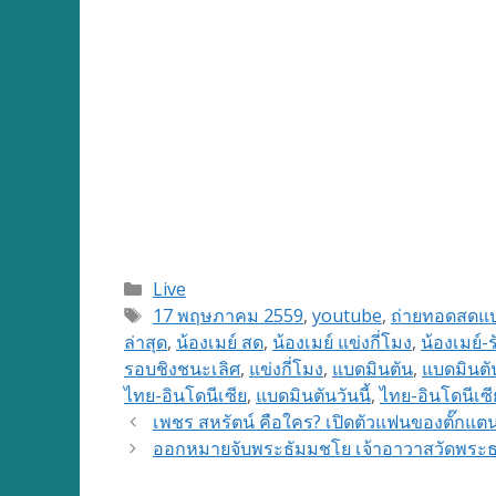
Categories
Live
Tags
17 พฤษภาคม 2559
,
youtube
,
ถ่ายทอดสดแบ
ล่าสุด
,
น้องเมย์ สด
,
น้องเมย์ แข่งกี่โมง
,
น้องเมย์-
รอบชิงชนะเลิศ
,
แข่งกี่โมง
,
แบดมินตัน
,
แบดมินตั
ไทย-อินโดนีเซีย
,
แบดมินตันวันนี้
,
ไทย-อินโดนีเซี
เพชร สหรัตน์ คือใคร? เปิดตัวแฟนของตั๊กแ
ออกหมายจับพระธัมมชโย เจ้าอาวาสวัดพร