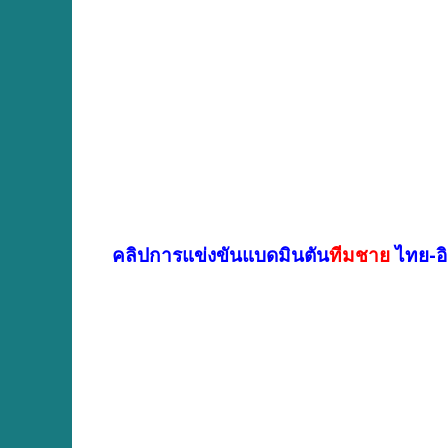
คลิปการแข่งขันแบดมินตัน
ทีมชาย
ไทย-อ