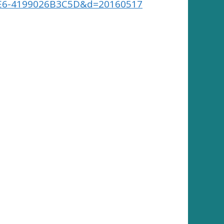
A9E6-4199026B3C5D&d=20160517