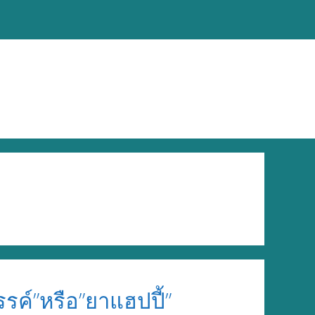
รค์”หรือ”ยาแฮปปี้”