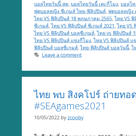
บอลไทยวันนี้ สด
,
บอลไทยวันนี้ เตะกี่โมง
,
บอลไทย
ฟุตบอลหญิง ซีเกมส์ ไทย-ฟิลิปปินส์
,
ฟุตบอลหญิง 
ไทย VS ฟิลิปปินส์ 18 พฤษภาคม 2565
,
ไทย VS ฟิ
ซีเกมส์
,
ไทย VS ฟิลิปปินส์ ซีเกมส์ 2021
,
ไทย VS ฟิ
ไทย VS ฟิลิปปินส์ บอลซีเกมส์
,
ไทย vs ฟิลิปปินส์ วั
ไทย VS ฟิลิปปินส์ แข่งกี่โมง
,
ไทย VS ฟิลิปปินส์ แ
ฟิลิปปินส์ บอลซีเกมส์
,
ไทย-ฟิลิปปินส์ บอลวันนี้
,
ไท
Leave a comment
ไทย พบ สิงคโปร์ ถ่ายทอ
#SEAgames2021
10/05/2022
by
zcooby