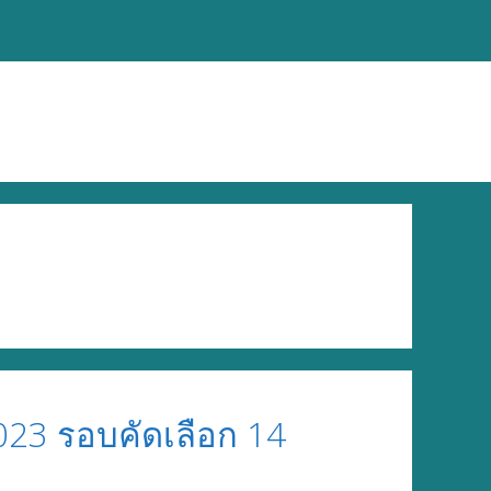
023 รอบคัดเลือก 14