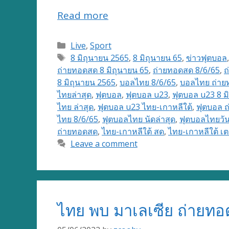
Read more
Categories
Live
,
Sport
Tags
8 มิถุนายน 2565
,
8 มิถุนายน 65
,
ข่าวฟุตบอล
ถ่ายทอดสด 8 มิถุนายน 65
,
ถ่ายทอดสด 8/6/65
,
ถ
8 มิถุนายน 2565
,
บอลไทย 8/6/65
,
บอลไทย ถ่า
ไทยล่าสุด
,
ฟุตบอล
,
ฟุตบอล u23
,
ฟุตบอล u23 8 ม
ไทย ล่าสุด
,
ฟุตบอล u23 ไทย-เกาหลีใต้
,
ฟุตบอล ถ
ไทย 8/6/65
,
ฟุตบอลไทย นัดล่าสุด
,
ฟุตบอลไทยวันน
ถ่ายทอดสด
,
ไทย-เกาหลีใต้ สด
,
ไทย-เกาหลีใต้ เต
Leave a comment
ไทย พบ มาเลเซีย ถ่ายทอ