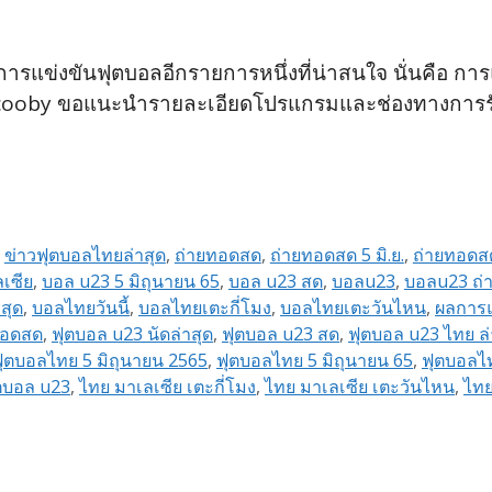
ยการแข่งขันฟุตบอลอีกรายการหนึ่งที่น่าสนใจ นั่นคือ ก
 Zcooby ขอแนะนำรายละเอียดโปรแกรมและช่องทางการรั
,
ข่าวฟุตบอลไทยล่าสุด
,
ถ่ายทอดสด
,
ถ่ายทอดสด 5 มิ.ย.
,
ถ่ายทอดสด
เซีย
,
บอล u23 5 มิถุนายน 65
,
บอล u23 สด
,
บอลu23
,
บอลu23 ถ่
สุด
,
บอลไทยวันนี้
,
บอลไทยเตะกี่โมง
,
บอลไทยเตะวันไหน
,
ผลการแ
ทอดสด
,
ฟุตบอล u23 นัดล่าสุด
,
ฟุตบอล u23 สด
,
ฟุตบอล u23 ไทย ล่
ุตบอลไทย 5 มิถุนายน 2565
,
ฟุตบอลไทย 5 มิถุนายน 65
,
ฟุตบอลไท
ุตบอล u23
,
ไทย มาเลเซีย เตะกี่โมง
,
ไทย มาเลเซีย เตะวันไหน
,
ไทย