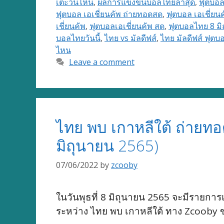
เตะวันไหน
,
ผลการแข่งขันบอลไทยล่าสุด
,
ฟุตบอ
ฟุตบอล เอเชี่ยนคัพ ถ่ายทอดสด
,
ฟุตบอล เอเชี่ยนค
เชี่ยนคัพ
,
ฟุตบอลเอเชี่ยนคัพ สด
,
ฟุตบอลไทย 8 มิ
บอลไทยวันนี้
,
ไทย vs มัลดีฟส์
,
ไทย มัลดีฟส์ ฟุตบอ
ไหน
Leave a comment
ไทย พบ เกาหลีใต้ ถ่ายท
มิถุนายน 2565)
07/06/2022
by
zcooby
ในวันพุธที่ 8 มิถุนายน 2565 จะมีรายการ
ระหว่าง ไทย พบ เกาหลีใต้ ทาง Zcoob