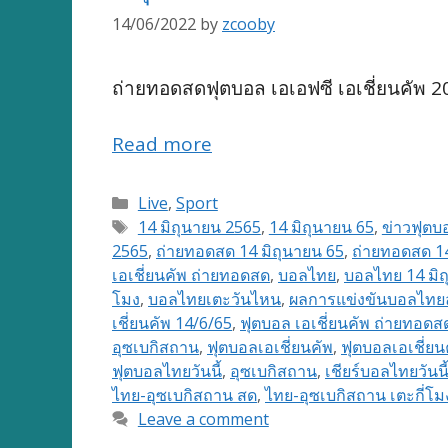
14/06/2022
by
zcooby
ถ่ายทอดสดฟุตบอล เอเอฟซี เอเชี่ยนคัพ 2
Read more
Categories
Live
,
Sport
Tags
14 มิถุนายน 2565
,
14 มิถุนายน 65
,
ข่าวฟุตบ
2565
,
ถ่ายทอดสด 14 มิถุนายน 65
,
ถ่ายทอดสด 1
เอเชี่ยนคัพ ถ่ายทอดสด
,
บอลไทย
,
บอลไทย 14 มิ
โมง
,
บอลไทยเตะวันไหน
,
ผลการแข่งขันบอลไทยล
เชี่ยนคัพ 14/6/65
,
ฟุตบอล เอเชี่ยนคัพ ถ่ายทอดส
อุซเบกิสถาน
,
ฟุตบอลเอเชี่ยนคัพ
,
ฟุตบอลเอเชี่ยน
ฟุตบอลไทยวันนี้
,
อุซเบกิสถาน
,
เชียร์บอลไทยวันนี
ไทย-อุซเบกิสถาน สด
,
ไทย-อุซเบกิสถาน เตะกี่โม
Leave a comment