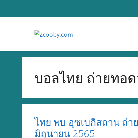
Skip
to
content
บอลไทย ถ่ายทอ
ไทย พบ อุซเบกิสถาน ถ่า
มิถุนายน 2565