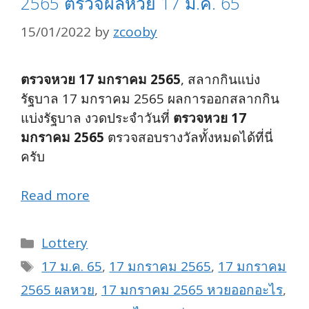
2565 ตรวจผลหวย 17 ม.ค. 65
15/01/2022
by
zcooby
ตรวจหวย 17 มกราคม 2565
, สลากกินแบ่ง
รัฐบาล 17 มกราคม 2565 ผลการออกสลากกิน
แบ่งรัฐบาล งวดประจำวันที่
ตรวจหวย 17
มกราคม 2565
ตรวจสอบรางวัลทั้งหมดได้ที่นี่
ครับ
Read more
Categories
Lottery
Tags
17 ม.ค. 65
,
17 มกราคม 2565
,
17 มกราคม
2565 ผลหวย
,
17 มกราคม 2565 หวยออกอะไร
,