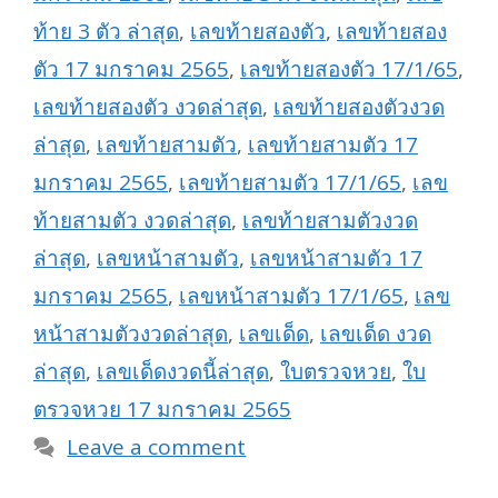
ท้าย 3 ตัว ล่าสุด
,
เลขท้ายสองตัว
,
เลขท้ายสอง
ตัว 17 มกราคม 2565
,
เลขท้ายสองตัว 17/1/65
,
เลขท้ายสองตัว งวดล่าสุด
,
เลขท้ายสองตัวงวด
ล่าสุด
,
เลขท้ายสามตัว
,
เลขท้ายสามตัว 17
มกราคม 2565
,
เลขท้ายสามตัว 17/1/65
,
เลข
ท้ายสามตัว งวดล่าสุด
,
เลขท้ายสามตัวงวด
ล่าสุด
,
เลขหน้าสามตัว
,
เลขหน้าสามตัว 17
มกราคม 2565
,
เลขหน้าสามตัว 17/1/65
,
เลข
หน้าสามตัวงวดล่าสุด
,
เลขเด็ด
,
เลขเด็ด งวด
ล่าสุด
,
เลขเด็ดงวดนี้ล่าสุด
,
ใบตรวจหวย
,
ใบ
ตรวจหวย 17 มกราคม 2565
Leave a comment