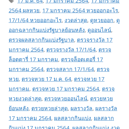
17 ม.ค. 64
,
17 มกราคม 2564
,
17 มกราคม
2564 ผลหวย
,
17 มกราคม 2564 หวยออกอะไร
,
17/1/64 หวยออกอะไร
,
งวดล่าสุด
,
ดูหวยออก
,
ดู
ออกฉลากกินแบ่งรัฐบาลย้อนหลัง
,
ดูออนไลน์
,
ตรวจผลสลากกินแบ่งรัฐบาล
,
ตรวจรางวัล 17
มกราคม 2564
,
ตรวจรางวัล 17/1/64
,
ตรวจ
ล็อตตารี่ 17 มกราคม
,
ตรวจล็อตเตอรี่ 17
มกราคม 2564
,
ตรวจสลาก 17/1/64
,
ตรวจ
หวย
,
ตรวจหวย 17 ม.ค. 64
,
ตรวจหวย 17
มกราคม
,
ตรวจหวย 17 มกราคม 2564
,
ตรวจ
หวยงวดล่าสุด
,
ตรวจหวยออนไลน์
,
ตรวยหวย
ย้อนหลัง
,
ตรวยหวยล่าสุด
,
ผลรางวัล
,
ผลรางวัล
17 มกราคม 2564
,
ผลสลากกินแบ่ง
,
ผลสลาก
กินแบ่ง 17 มกราคม 2564
,
ผลสลากกินแบ่ง งวด