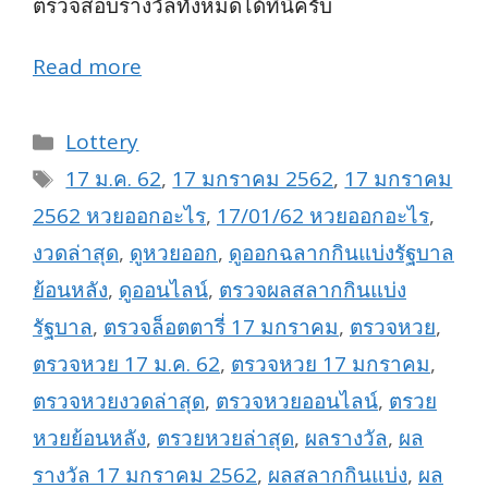
ตรวจสอบรางวัลทั้งหมดได้ที่นี่ครับ
Read more
Categories
Lottery
Tags
17 ม.ค. 62
,
17 มกราคม 2562
,
17 มกราคม
2562 หวยออกอะไร
,
17/01/62 หวยออกอะไร
,
งวดล่าสุด
,
ดูหวยออก
,
ดูออกฉลากกินแบ่งรัฐบาล
ย้อนหลัง
,
ดูออนไลน์
,
ตรวจผลสลากกินแบ่ง
รัฐบาล
,
ตรวจล็อตตารี่ 17 มกราคม
,
ตรวจหวย
,
ตรวจหวย 17 ม.ค. 62
,
ตรวจหวย 17 มกราคม
,
ตรวจหวยงวดล่าสุด
,
ตรวจหวยออนไลน์
,
ตรวย
หวยย้อนหลัง
,
ตรวยหวยล่าสุด
,
ผลรางวัล
,
ผล
รางวัล 17 มกราคม 2562
,
ผลสลากกินแบ่ง
,
ผล