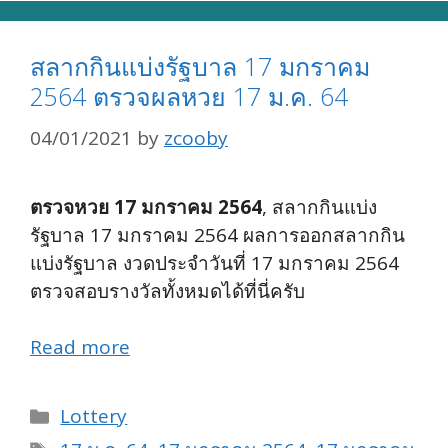
สลากกินแบ่งรัฐบาล 17 มกราคม
2564 ตรวจผลหวย 17 ม.ค. 64
04/01/2021
by
zcooby
ตรวจหวย 17 มกราคม 2564
, สลากกินแบ่ง
รัฐบาล 17 มกราคม 2564 ผลการออกสลากกิน
แบ่งรัฐบาล งวดประจำวันที่ 17 มกราคม 2564
ตรวจสอบรางวัลทั้งหมดได้ที่นี่ครับ
Read more
Categories
Lottery
Tags