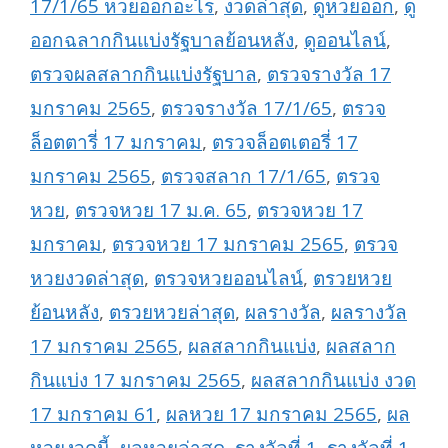
17/1/65 หวยออกอะไร
,
งวดล่าสุด
,
ดูหวยออก
,
ดู
ออกฉลากกินแบ่งรัฐบาลย้อนหลัง
,
ดูออนไลน์
,
ตรวจผลสลากกินแบ่งรัฐบาล
,
ตรวจรางวัล 17
มกราคม 2565
,
ตรวจรางวัล 17/1/65
,
ตรวจ
ล็อตตารี่ 17 มกราคม
,
ตรวจล็อตเตอรี่ 17
มกราคม 2565
,
ตรวจสลาก 17/1/65
,
ตรวจ
หวย
,
ตรวจหวย 17 ม.ค. 65
,
ตรวจหวย 17
มกราคม
,
ตรวจหวย 17 มกราคม 2565
,
ตรวจ
หวยงวดล่าสุด
,
ตรวจหวยออนไลน์
,
ตรวยหวย
ย้อนหลัง
,
ตรวยหวยล่าสุด
,
ผลรางวัล
,
ผลรางวัล
17 มกราคม 2565
,
ผลสลากกินแบ่ง
,
ผลสลาก
กินแบ่ง 17 มกราคม 2565
,
ผลสลากกินแบ่ง งวด
17 มกราคม 61
,
ผลหวย 17 มกราคม 2565
,
ผล