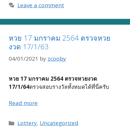
Leave a comment
หวย 17 มกราคม 2564 ตรวจหวย
งวด 17/1/63
04/01/2021
by
zcooby
หวย 17 มกราคม 2564 ตรวจหวยงวด
17/1/64
ตรวจสอบรางวัลทั้งหมดได้ที่นี่ครับ
Read more
Categories
Lottery
,
Uncategorized