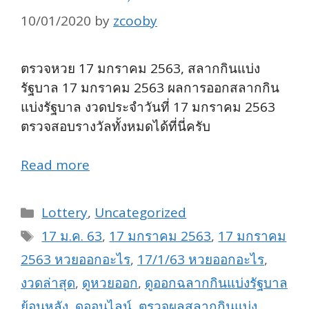
10/01/2020
by
zcooby
ตรวจหวย 17 มกราคม 2563, สลากกินแบ่ง
รัฐบาล 17 มกราคม 2563 ผลการออกสลากกิน
แบ่งรัฐบาล งวดประจำวันที่ 17 มกราคม 2563
ตรวจสอบรางวัลทั้งหมดได้ที่นี่ครับ
Read more
Categories
Lottery
,
Uncategorized
Tags
17 ม.ค. 63
,
17 มกราคม 2563
,
17 มกราคม
2563 หวยออกอะไร
,
17/1/63 หวยออกอะไร
,
งวดล่าสุด
,
ดูหวยออก
,
ดูออกฉลากกินแบ่งรัฐบาล
ย้อนหลัง
,
ดูออนไลน์
,
ตรวจผลสลากกินแบ่ง