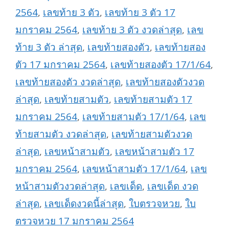
2564
,
เลขท้าย 3 ตัว
,
เลขท้าย 3 ตัว 17
มกราคม 2564
,
เลขท้าย 3 ตัว งวดล่าสุด
,
เลข
ท้าย 3 ตัว ล่าสุด
,
เลขท้ายสองตัว
,
เลขท้ายสอง
ตัว 17 มกราคม 2564
,
เลขท้ายสองตัว 17/1/64
,
เลขท้ายสองตัว งวดล่าสุด
,
เลขท้ายสองตัวงวด
ล่าสุด
,
เลขท้ายสามตัว
,
เลขท้ายสามตัว 17
มกราคม 2564
,
เลขท้ายสามตัว 17/1/64
,
เลข
ท้ายสามตัว งวดล่าสุด
,
เลขท้ายสามตัวงวด
ล่าสุด
,
เลขหน้าสามตัว
,
เลขหน้าสามตัว 17
มกราคม 2564
,
เลขหน้าสามตัว 17/1/64
,
เลข
หน้าสามตัวงวดล่าสุด
,
เลขเด็ด
,
เลขเด็ด งวด
ล่าสุด
,
เลขเด็ดงวดนี้ล่าสุด
,
ใบตรวจหวย
,
ใบ
ตรวจหวย 17 มกราคม 2564