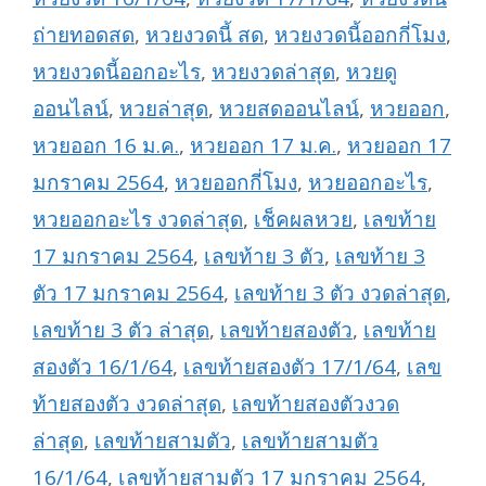
ถ่ายทอดสด
,
หวยงวดนี้ สด
,
หวยงวดนี้ออกกี่โมง
,
หวยงวดนี้ออกอะไร
,
หวยงวดล่าสุด
,
หวยดู
ออนไลน์
,
หวยล่าสุด
,
หวยสดออนไลน์
,
หวยออก
,
หวยออก 16 ม.ค.
,
หวยออก 17 ม.ค.
,
หวยออก 17
มกราคม 2564
,
หวยออกกี่โมง
,
หวยออกอะไร
,
หวยออกอะไร งวดล่าสุด
,
เช็คผลหวย
,
เลขท้าย
17 มกราคม 2564
,
เลขท้าย 3 ตัว
,
เลขท้าย 3
ตัว 17 มกราคม 2564
,
เลขท้าย 3 ตัว งวดล่าสุด
,
เลขท้าย 3 ตัว ล่าสุด
,
เลขท้ายสองตัว
,
เลขท้าย
สองตัว 16/1/64
,
เลขท้ายสองตัว 17/1/64
,
เลข
ท้ายสองตัว งวดล่าสุด
,
เลขท้ายสองตัวงวด
ล่าสุด
,
เลขท้ายสามตัว
,
เลขท้ายสามตัว
16/1/64
,
เลขท้ายสามตัว 17 มกราคม 2564
,