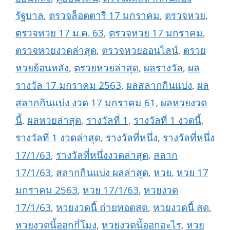
รัฐบาล
,
ตรวจล็อตตารี่ 17 มกราคม
,
ตรวจหวย
,
ตรวจหวย 17 ม.ค. 63
,
ตรวจหวย 17 มกราคม
,
ตรวจหวยงวดล่าสุด
,
ตรวจหวยออนไลน์
,
ตรวย
หวยย้อนหลัง
,
ตรวยหวยล่าสุด
,
ผลรางวัล
,
ผล
รางวัล 17 มกราคม 2563
,
ผลสลากกินแบ่ง
,
ผล
สลากกินแบ่ง งวด 17 มกราคม 61
,
ผลหวยงวด
นี้
,
ผลหวยล่าสุด
,
รางวัลที่ 1
,
รางวัลที่ 1 งวดนี้
,
รางวัลที่ 1 งวดล่าสุด
,
รางวัลที่หนึ่ง
,
รางวัลที่หนึ่ง
17/1/63
,
รางวัลที่หนึ่งงวดล่าสุด
,
สลาก
17/1/63
,
สลากกินแบ่ง ผลล่าสุด
,
หวย
,
หวย 17
มกราคม 2563
,
หวย 17/1/63
,
หวยงวด
17/1/63
,
หวยงวดนี้ ถ่ายทอดสด
,
หวยงวดนี้ สด
,
หวยงวดนี้ออกกี่โมง
,
หวยงวดนี้ออกอะไร
,
หวย