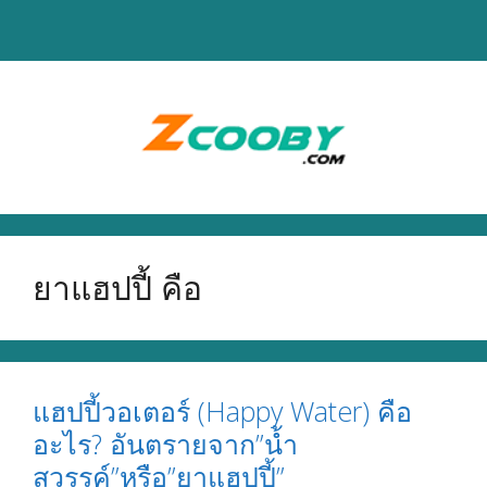
Skip
to
content
ยาแฮปปี้ คือ
แฮปปี้วอเตอร์ (Happy Water) คือ
อะไร? อันตรายจาก”น้ำ
สวรรค์”หรือ”ยาแฮปปี้”