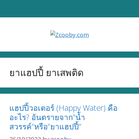
Skip
to
content
ยาแฮปปี้ ยาเสพติด
แฮปปี้วอเตอร์ (Happy Water) คือ
อะไร? อันตรายจาก”น้ำ
สวรรค์”หรือ”ยาแฮปปี้”