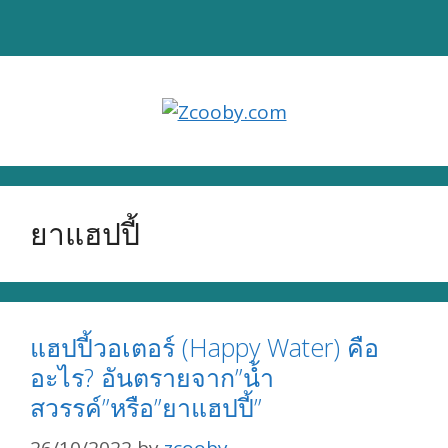
Skip
to
content
ยาแฮปปี้
แฮปปี้วอเตอร์ (Happy Water) คือ
อะไร? อันตรายจาก”น้ำ
สวรรค์”หรือ”ยาแฮปปี้”