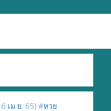
16 เม.ย. 65) #หวย