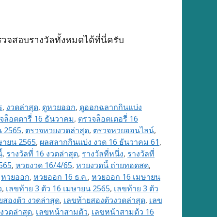
สอบรางวัลทั้งหมดได้ที่นี่ครับ
ร
,
งวดล่าสุด
,
ดูหวยออก
,
ดูออกฉลากกินแบ่ง
จล็อตตารี่ 16 ธันวาคม
,
ตรวจล็อตเตอรี่ 16
น 2565
,
ตรวจหวยงวดล่าสุด
,
ตรวจหวยออนไลน์
,
มษายน 2565
,
ผลสลากกินแบ่ง งวด 16 ธันวาคม 61
,
้
,
รางวัลที่ 16 งวดล่าสุด
,
รางวัลที่หนึ่ง
,
รางวัลที่
565
,
หวยงวด 16/4/65
,
หวยงวดนี้ ถ่ายทอดสด
,
,
หวยออก
,
หวยออก 16 ธ.ค.
,
หวยออก 16 เมษายน
ว
,
เลขท้าย 3 ตัว 16 เมษายน 2565
,
เลขท้าย 3 ตัว
ยสองตัว งวดล่าสุด
,
เลขท้ายสองตัวงวดล่าสุด
,
เลข
งวดล่าสุด
,
เลขหน้าสามตัว
,
เลขหน้าสามตัว 16