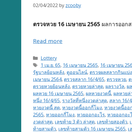
02/04/2022
by
zcooby
ตรวจหวย 16 เมษายน 2565
ผลการออกสลา
Read more
Categories
Lottery
Tags
1 เม.ย. 65
,
16 เมษายน 2565
,
16 เมษายน 25
รัฐบาลย้อนหลัง
,
ดูออนไลน์
,
ตรวจผลสลากกินแบ่ง
เมษายน 2564
,
ตรวจสลาก 16/4/65
,
ตรวจหวย
,
ต
ตรวยหวยย้อนหลัง
,
ตรวยหวยล่าสุด
,
ผลรางวัล
,
ผล
ผลหวย 16 เมษายน 2565
,
ผลหวยงวดนี้
,
ผลหวยล่
หนึ่ง 16/4/65
,
รางวัลที่หนึ่งงวดล่าสุด
,
สลาก 16/4
หวยงวดนี้ สด
,
หวยงวดนี้ออกกี่โมง
,
หวยงวดนี้ออ
2565
,
หวยออกกี่โมง
,
หวยออกอะไร
,
หวยออกอะไร
งวดล่าสุด
,
เลขท้าย 3 ตัว ล่าสุด
,
เลขท้ายสองตัว
,
ท้ายสามตัว
,
เลขท้ายสามตัว 16 เมษายน 2565
,
เ