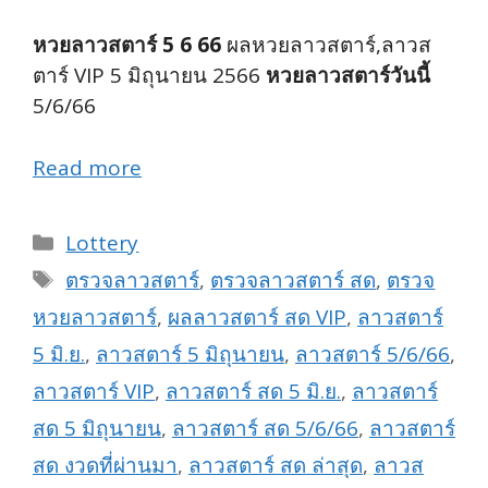
หวยลาวสตาร์ 5 6 66
ผลหวยลาวสตาร์,ลาวส
ตาร์ VIP 5 มิถุนายน 2566
หวยลาวสตาร์วันนี้
5/6/66
Read more
Categories
Lottery
Tags
ตรวจลาวสตาร์
,
ตรวจลาวสตาร์ สด
,
ตรวจ
หวยลาวสตาร์
,
ผลลาวสตาร์ สด VIP
,
ลาวสตาร์
5 มิ.ย.
,
ลาวสตาร์ 5 มิถุนายน
,
ลาวสตาร์ 5/6/66
,
ลาวสตาร์ VIP
,
ลาวสตาร์ สด 5 มิ.ย.
,
ลาวสตาร์
สด 5 มิถุนายน
,
ลาวสตาร์ สด 5/6/66
,
ลาวสตาร์
สด งวดที่ผ่านมา
,
ลาวสตาร์ สด ล่าสุด
,
ลาวส