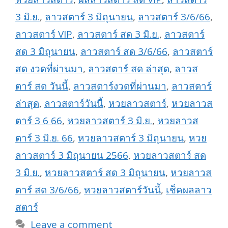
3 มิ.ย.
,
ลาวสตาร์ 3 มิถุนายน
,
ลาวสตาร์ 3/6/66
,
ลาวสตาร์ VIP
,
ลาวสตาร์ สด 3 มิ.ย.
,
ลาวสตาร์
สด 3 มิถุนายน
,
ลาวสตาร์ สด 3/6/66
,
ลาวสตาร์
สด งวดที่ผ่านมา
,
ลาวสตาร์ สด ล่าสุด
,
ลาวส
ตาร์ สด วันนี้
,
ลาวสตาร์งวดที่ผ่านมา
,
ลาวสตาร์
ล่าสุด
,
ลาวสตาร์วันนี้
,
หวยลาวสตาร์
,
หวยลาวส
ตาร์ 3 6 66
,
หวยลาวสตาร์ 3 มิ.ย.
,
หวยลาวส
ตาร์ 3 มิ.ย. 66
,
หวยลาวสตาร์ 3 มิถุนายน
,
หวย
ลาวสตาร์ 3 มิถุนายน 2566
,
หวยลาวสตาร์ สด
3 มิ.ย.
,
หวยลาวสตาร์ สด 3 มิถุนายน
,
หวยลาวส
ตาร์ สด 3/6/66
,
หวยลาวสตาร์วันนี้
,
เช็คผลลาว
สตาร์
Leave a comment