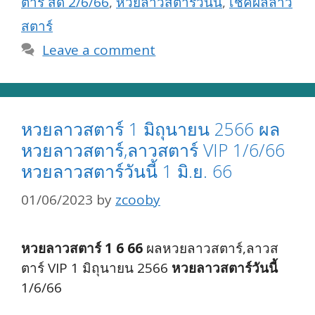
ตาร์ สด 2/6/66
,
หวยลาวสตาร์วันนี้
,
เช็คผลลาว
สตาร์
Leave a comment
หวยลาวสตาร์ 1 มิถุนายน 2566 ผล
หวยลาวสตาร์,ลาวสตาร์ VIP 1/6/66
หวยลาวสตาร์วันนี้ 1 มิ.ย. 66
01/06/2023
by
zcooby
หวยลาวสตาร์ 1 6 66
ผลหวยลาวสตาร์,ลาวส
ตาร์ VIP 1 มิถุนายน 2566
หวยลาวสตาร์วันนี้
1/6/66