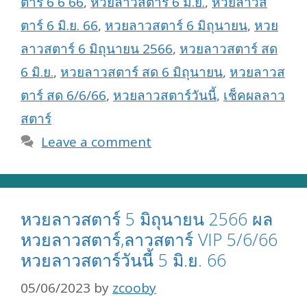
ตาร์ 6 6 66
,
หวยลาวสตาร์ 6 มิ.ย.
,
หวยลาวส
ตาร์ 6 มิ.ย. 66
,
หวยลาวสตาร์ 6 มิถุนายน
,
หวย
ลาวสตาร์ 6 มิถุนายน 2566
,
หวยลาวสตาร์ สด
6 มิ.ย.
,
หวยลาวสตาร์ สด 6 มิถุนายน
,
หวยลาวส
ตาร์ สด 6/6/66
,
หวยลาวสตาร์วันนี้
,
เช็คผลลาว
สตาร์
Leave a comment
หวยลาวสตาร์ 5 มิถุนายน 2566 ผล
หวยลาวสตาร์,ลาวสตาร์ VIP 5/6/66
หวยลาวสตาร์วันนี้ 5 มิ.ย. 66
05/06/2023
by
zcooby