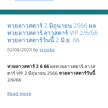
หวยลาวสตาร์ 2 มิถุนายน 2566 ผล
หวยลาวสตาร์,ลาวสตาร์ VIP 2/6/66
หวยลาวสตาร์วันนี้ 2 มิ.ย. 66
02/06/2023
by
zcooby
หวยลาวสตาร์ 2 6 66
ผลหวยลาวสตาร์,ลาวส
ตาร์ VIP 2 มิถุนายน 2566
หวยลาวสตาร์วันนี้
2/6/66
Read more