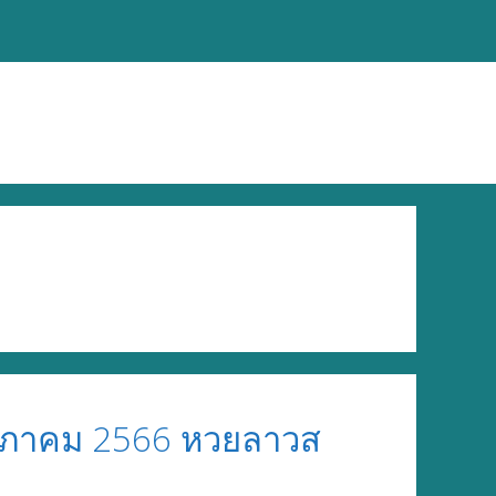
ฤษภาคม 2566 หวยลาวส