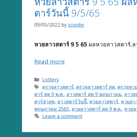
หวยลาวสตาร์ 9 5 65 ผล
ตาร์วันนี้ 9/5/65
09/05/2022
by
zcooby
หวยลาวสตาร์ 9 5 65
ผลหวยลาวสตาร์,ล
Read more
Categories
Lottery
Tags
ตรวจลาวสตาร์
,
ตรวจลาวสตาร์ สด
,
ตรวจหวย
ตาร์ สด 9 พ.ค.
,
ลาวสตาร์ สด 9 พฤษภาคม
,
ลาวสต
ตาร์ล่าสุด
,
ลาวสตาร์วันนี้
,
หวยลาวสตาร์
,
หวยลาว
พฤษภาคม 2565
,
หวยลาวสตาร์ สด 9 พ.ค.
,
หวยล
Leave a comment