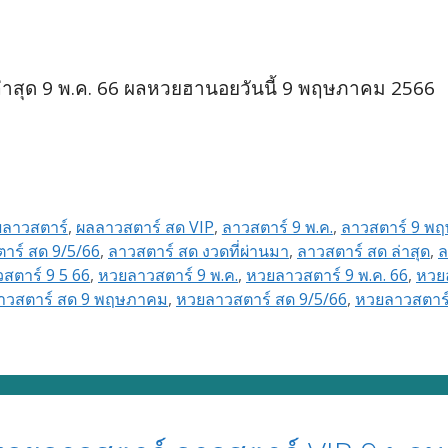
สุด 9 พ.ค. 66 ผลหวยฮานอยวันนี้ 9 พฤษภาคม 2566
ลาวสตาร์
,
ผลลาวสตาร์ สด VIP
,
ลาวสตาร์ 9 พ.ค.
,
ลาวสตาร์ 9 พ
าร์ สด 9/5/66
,
ลาวสตาร์ สด งวดที่ผ่านมา
,
ลาวสตาร์ สด ล่าสุด
,
ล
สตาร์ 9 5 66
,
หวยลาวสตาร์ 9 พ.ค.
,
หวยลาวสตาร์ 9 พ.ค. 66
,
หวย
าวสตาร์ สด 9 พฤษภาคม
,
หวยลาวสตาร์ สด 9/5/66
,
หวยลาวสตาร์ว