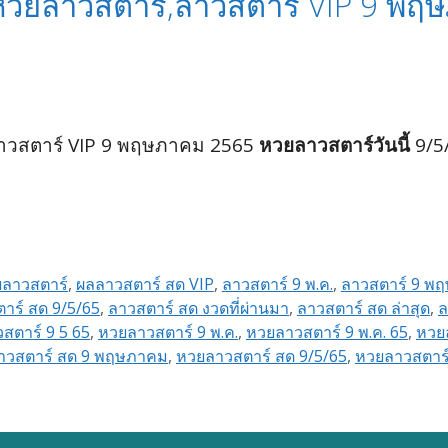
หวยลาวสตาร์,ลาวสตาร์ VIP 9 พ
าวสตาร์ VIP 9 พฤษภาคม 2565
หวยลาวสตาร์วันนี้
9/5
ลาวสตาร์
,
ผลลาวสตาร์ สด VIP
,
ลาวสตาร์ 9 พ.ค.
,
ลาวสตาร์ 9 พ
าร์ สด 9/5/65
,
ลาวสตาร์ สด งวดที่ผ่านมา
,
ลาวสตาร์ สด ล่าสุด
,
ล
สตาร์ 9 5 65
,
หวยลาวสตาร์ 9 พ.ค.
,
หวยลาวสตาร์ 9 พ.ค. 65
,
หวย
าวสตาร์ สด 9 พฤษภาคม
,
หวยลาวสตาร์ สด 9/5/65
,
หวยลาวสตาร์ว