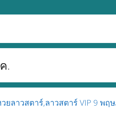
ค.
หวยลาวสตาร์,ลาวสตาร์ VIP 9 พ