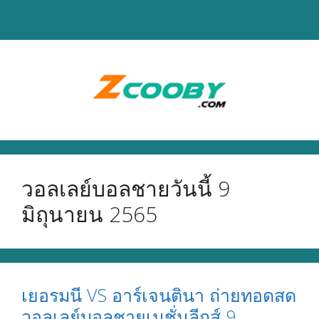
Skip
to
content
วอลเลย์บอลชายวันนี้ 9
มิถุนายน 2565
เยอรมนี VS อาร์เจนตินา ถ่ายทอดสด
วอลเลย์บอลชายเนชั่นลีกส์ 9