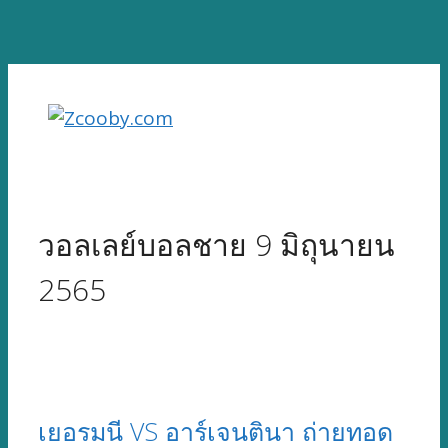
Skip
to
content
วอลเลย์บอลชาย 9 มิถุนายน
2565
เยอรมนี VS อาร์เจนตินา ถ่ายทอด