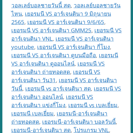
วอลเลย์บอลชายวันนี้ สด
,
วอลเลย์บอลชายวัน
ไหน
,
เยอรมนี VS อาร์เจนตินา 9 มิถุนายน
2565
,
เยอรมนี VS อาร์เจนตินา 9/6/65
,
เยอรมนี VS อาร์เจนตินา GMM25
,
เยอรมนี VS
อาร์เจนตินา VNL
,
เยอรมนี VS อาร์เจนตินา
youtube
,
เยอรมนี VS อาร์เจนตินา กี่โมง
,
เยอรมนี VS อาร์เจนตินา ดูบนมือถือ
,
เยอรมนี
VS อาร์เจนตินา ดูออนไลน์
,
เยอรมนี VS
อาร์เจนตินา ถ่ายทอดสด
,
เยอรมนี VS
อาร์เจนตินา วัน31
,
เยอรมนี VS อาร์เจนตินา
วันนี้
,
เยอรมนี vs อาร์เจนตินา สด
,
เยอรมนี VS
อาร์เจนตินา ออนไลน์
,
เยอรมนี VS
อาร์เจนตินา แข่งกี่โมง
,
เยอรมนี vs เบลเยี่ยม
,
เยอรมนี เบลเยี่ยม
,
เยอรมนี-อาร์เจนตินา
ถ่ายทอดสด
,
เยอรมนี-อาร์เจนตินา บอลวันนี้
,
เยอรมนี-อาร์เจนตินา สด
,
โปรแกรม VNL
,