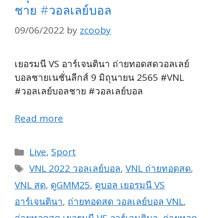
ชาย #วอลเลย์บอล
09/06/2022
by
zcooby
เยอรมนี VS อาร์เจนตินา ถ่ายทอดสดวอลเลย์
บอลชายเนชั่นลีกส์ 9 มิถุนายน 2565 #VNL
#วอลเลย์บอลชาย #วอลเลย์บอล
Read more
Categories
Live
,
Sport
Tags
VNL 2022 วอลเลย์บอล
,
VNL ถ่ายทอดสด
,
VNL สด
,
ดูGMM25
,
ดูบอล เยอรมนี VS
อาร์เจนตินา
,
ถ่ายทอดสด วอลเลย์บอล VNL
,