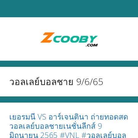
Skip
to
content
วอลเลย์บอลชาย 9/6/65
เยอรมนี VS อาร์เจนตินา ถ่ายทอดสด
วอลเลย์บอลชายเนชั่นลีกส์ 9
มิถุนายน 2565 #VNL #วอลเลย์บอล