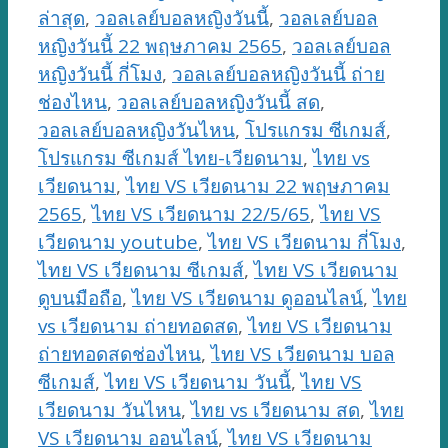
ล่าสุด
,
วอลเลย์บอลหญิงวันนี้
,
วอลเลย์บอล
หญิงวันนี้ 22 พฤษภาคม 2565
,
วอลเลย์บอล
หญิงวันนี้ กี่โมง
,
วอลเลย์บอลหญิงวันนี้ ถ่าย
ช่องไหน
,
วอลเลย์บอลหญิงวันนี้ สด
,
วอลเลย์บอลหญิงวันไหน
,
โปรแกรม ซีเกมส์
,
โปรแกรม ซีเกมส์ ไทย-เวียดนาม
,
ไทย vs
เวียดนาม
,
ไทย VS เวียดนาม 22 พฤษภาคม
2565
,
ไทย VS เวียดนาม 22/5/65
,
ไทย VS
เวียดนาม youtube
,
ไทย VS เวียดนาม กี่โมง
,
ไทย VS เวียดนาม ซีเกมส์
,
ไทย VS เวียดนาม
ดูบนมือถือ
,
ไทย VS เวียดนาม ดูออนไลน์
,
ไทย
vs เวียดนาม ถ่ายทอดสด
,
ไทย VS เวียดนาม
ถ่ายทอดสดช่องไหน
,
ไทย VS เวียดนาม บอล
ซีเกมส์
,
ไทย VS เวียดนาม วันนี้
,
ไทย VS
เวียดนาม วันไหน
,
ไทย vs เวียดนาม สด
,
ไทย
VS เวียดนาม ออนไลน์
,
ไทย VS เวียดนาม