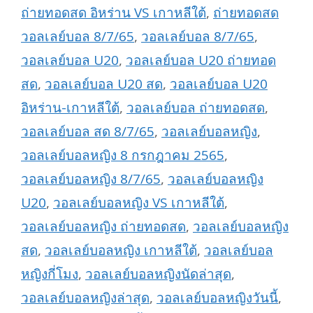
ถ่ายทอดสด อิหร่าน VS เกาหลีใต้
,
ถ่ายทอดสด
วอลเลย์บอล 8/7/65
,
วอลเลย์บอล 8/7/65
,
วอลเลย์บอล U20
,
วอลเลย์บอล U20 ถ่ายทอด
สด
,
วอลเลย์บอล U20 สด
,
วอลเลย์บอล U20
อิหร่าน-เกาหลีใต้
,
วอลเลย์บอล ถ่ายทอดสด
,
วอลเลย์บอล สด 8/7/65
,
วอลเลย์บอลหญิง
,
วอลเลย์บอลหญิง 8 กรกฎาคม 2565
,
วอลเลย์บอลหญิง 8/7/65
,
วอลเลย์บอลหญิง
U20
,
วอลเลย์บอลหญิง VS เกาหลีใต้
,
วอลเลย์บอลหญิง ถ่ายทอดสด
,
วอลเลย์บอลหญิง
สด
,
วอลเลย์บอลหญิง เกาหลีใต้
,
วอลเลย์บอล
หญิงกี่โมง
,
วอลเลย์บอลหญิงนัดล่าสุด
,
วอลเลย์บอลหญิงล่าสุด
,
วอลเลย์บอลหญิงวันนี้
,