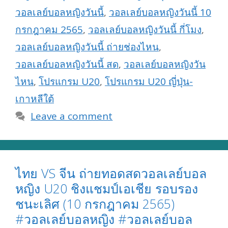
วอลเลย์บอลหญิงวันนี้
,
วอลเลย์บอลหญิงวันนี้ 10
กรกฎาคม 2565
,
วอลเลย์บอลหญิงวันนี้ กี่โมง
,
วอลเลย์บอลหญิงวันนี้ ถ่ายช่องไหน
,
วอลเลย์บอลหญิงวันนี้ สด
,
วอลเลย์บอลหญิงวัน
ไหน
,
โปรแกรม U20
,
โปรแกรม U20 ญี่ปุ่น-
เกาหลีใต้
Leave a comment
ไทย VS จีน ถ่ายทอดสดวอลเลย์บอล
หญิง U20 ชิงแชมป์เอเชีย รอบรอง
ชนะเลิศ (10 กรกฎาคม 2565)
#วอลเลย์บอลหญิง #วอลเลย์บอล