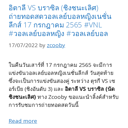
อิตาลี VS บราซิล (ชิงชนะเลิศ)
ถ่ายทอดสดวอลเลย์บอลหญิงเนชั่น
ลีกส์ 17 กรกฎาคม 2565 #VNL
#วอลเลย์บอลหญิง #วอลเลย์บอล
17/07/2022
by
zcooby
ในคืนวันเสาร์ที่ 17 กรกฎาคม 2565 จะมีการ
แข่งขันวอลเลย์บอลหญิงเนชั่นลีกส์ วันสุดท้าย
ซึ่งจะเป็นการแข่งขันสองคู่ ระหว่าง ตุรกี VS เซ
อร์เบีย (ชิงอันดับ 3) และ
อิตาลี VS บราซิล (นัด
ชิงชนะเลิศ)
ทาง Zcooby ขอแนะนำลิ้งค์สำหรับ
การรับชมการถ่ายทอดสดวันนี้
Read more