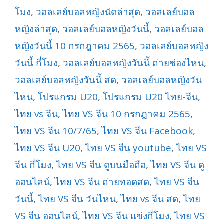
โมง
,
วอลเลย์บอลหญิงนัดล่าสุด
,
วอลเลย์บอล
หญิงล่าสุด
,
วอลเลย์บอลหญิงวันนี้
,
วอลเลย์บอล
หญิงวันนี้ 10 กรกฎาคม 2565
,
วอลเลย์บอลหญิง
วันนี้ กี่โมง
,
วอลเลย์บอลหญิงวันนี้ ถ่ายช่องไหน
,
วอลเลย์บอลหญิงวันนี้ สด
,
วอลเลย์บอลหญิงวัน
ไหน
,
โปรแกรม U20
,
โปรแกรม U20 ไทย-จีน
,
ไทย vs จีน
,
ไทย VS จีน 10 กรกฎาคม 2565
,
ไทย VS จีน 10/7/65
,
ไทย VS จีน Facebook
,
ไทย VS จีน U20
,
ไทย VS จีน youtube
,
ไทย VS
จีน กี่โมง
,
ไทย VS จีน ดูบนมือถือ
,
ไทย VS จีน ดู
ออนไลน์
,
ไทย VS จีน ถ่ายทอดสด
,
ไทย VS จีน
วันนี้
,
ไทย VS จีน วันไหน
,
ไทย vs จีน สด
,
ไทย
VS จีน ออนไลน์
,
ไทย VS จีน แข่งกี่โมง
,
ไทย VS