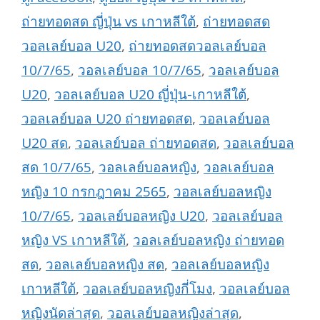
ถ่ายทอดสด ญี่ปุ่น vs เกาหลีใต้
,
ถ่ายทอดสด
วอลเลย์บอล U20
,
ถ่ายทอดสดวอลเลย์บอล
10/7/65
,
วอลเลย์บอล 10/7/65
,
วอลเลย์บอล
U20
,
วอลเลย์บอล U20 ญี่ปุ่น-เกาหลีใต้
,
วอลเลย์บอล U20 ถ่ายทอดสด
,
วอลเลย์บอล
U20 สด
,
วอลเลย์บอล ถ่ายทอดสด
,
วอลเลย์บอล
สด 10/7/65
,
วอลเลย์บอลหญิง
,
วอลเลย์บอล
หญิง 10 กรกฎาคม 2565
,
วอลเลย์บอลหญิง
10/7/65
,
วอลเลย์บอลหญิง U20
,
วอลเลย์บอล
หญิง VS เกาหลีใต้
,
วอลเลย์บอลหญิง ถ่ายทอด
สด
,
วอลเลย์บอลหญิง สด
,
วอลเลย์บอลหญิง
เกาหลีใต้
,
วอลเลย์บอลหญิงกี่โมง
,
วอลเลย์บอล
หญิงนัดล่าสุด
,
วอลเลย์บอลหญิงล่าสุด
,