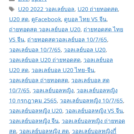
Tags
U20 2022 วอลเลย์บอล
,
U20 ถ่ายทอดสด
,
U20 สด
,
ดูFacebook
,
ดูบอล ไทย VS จีน
,
ถ่ายทอดสด วอลเลย์บอล U20
,
ถ่ายทอดสด ไทย
VS จีน
,
ถ่ายทอดสดวอลเลย์บอล 10/7/65
,
วอลเลย์บอล 10/7/65
,
วอลเลย์บอล U20
,
วอลเลย์บอล U20 ถ่ายทอดสด
,
วอลเลย์บอล
U20 สด
,
วอลเลย์บอล U20 ไทย-จีน
,
วอลเลย์บอล ถ่ายทอดสด
,
วอลเลย์บอล สด
10/7/65
,
วอลเลย์บอลหญิง
,
วอลเลย์บอลหญิง
10 กรกฎาคม 2565
,
วอลเลย์บอลหญิง 10/7/65
,
วอลเลย์บอลหญิง U20
,
วอลเลย์บอลหญิง VS จีน
,
วอลเลย์บอลหญิง จีน
,
วอลเลย์บอลหญิง ถ่ายทอด
สด
,
วอลเลย์บอลหญิง สด
,
วอลเลย์บอลหญิงกี่