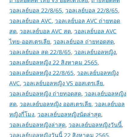
ถ่ายทอดสด ไทย VS ออสเตรเลีย
,
ถ่ายทอดสด
วอลเลย์บอล 22/8/65
,
วอลเลย์บอล 22/8/65
,
วอลเลย์บอล AVC
,
วอลเลย์บอล AVC ถ่ายทอด
สด
,
วอลเลย์บอล AVC สด
,
วอลเลย์บอล AVC
ไทย-ออสเตรเลีย
,
วอลเลย์บอล ถ่ายทอดสด
,
วอลเลย์บอล สด 22/8/65
,
วอลเลย์บอลหญิง
,
วอลเลย์บอลหญิง 22 สิงหาคม 2565
,
วอลเลย์บอลหญิง 22/8/65
,
วอลเลย์บอลหญิง
AVC
,
วอลเลย์บอลหญิง VS ออสเตรเลีย
,
วอลเลย์บอลหญิง ถ่ายทอดสด
,
วอลเลย์บอลหญิง
สด
,
วอลเลย์บอลหญิง ออสเตรเลีย
,
วอลเลย์บอล
หญิงกี่โมง
,
วอลเลย์บอลหญิงนัดล่าสุด
,
วอลเลย์บอลหญิงล่าสุด
,
วอลเลย์บอลหญิงวันนี้
,
วอลเลย์บอลหญิงวันนี้ 22 สิงหาคม 2565
,