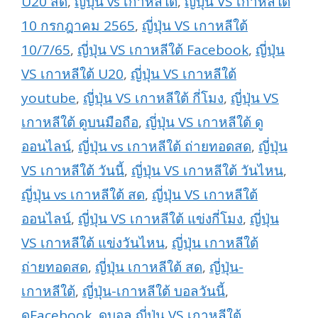
U20 สด
,
ญี่ปุ่น vs เกาหลีใต้
,
ญี่ปุ่น VS เกาหลีใต้
10 กรกฎาคม 2565
,
ญี่ปุ่น VS เกาหลีใต้
10/7/65
,
ญี่ปุ่น VS เกาหลีใต้ Facebook
,
ญี่ปุ่น
VS เกาหลีใต้ U20
,
ญี่ปุ่น VS เกาหลีใต้
youtube
,
ญี่ปุ่น VS เกาหลีใต้ กี่โมง
,
ญี่ปุ่น VS
เกาหลีใต้ ดูบนมือถือ
,
ญี่ปุ่น VS เกาหลีใต้ ดู
ออนไลน์
,
ญี่ปุ่น vs เกาหลีใต้ ถ่ายทอดสด
,
ญี่ปุ่น
VS เกาหลีใต้ วันนี้
,
ญี่ปุ่น VS เกาหลีใต้ วันไหน
,
ญี่ปุ่น vs เกาหลีใต้ สด
,
ญี่ปุ่น VS เกาหลีใต้
ออนไลน์
,
ญี่ปุ่น VS เกาหลีใต้ แข่งกี่โมง
,
ญี่ปุ่น
VS เกาหลีใต้ แข่งวันไหน
,
ญี่ปุ่น เกาหลีใต้
ถ่ายทอดสด
,
ญี่ปุ่น เกาหลีใต้ สด
,
ญี่ปุ่น-
เกาหลีใต้
,
ญี่ปุ่น-เกาหลีใต้ บอลวันนี้
,
ดูFacebook
,
ดูบอล ญี่ปุ่น VS เกาหลีใต้
,