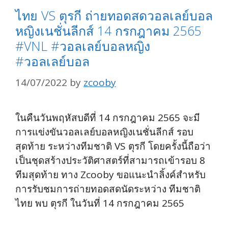
ไทย VS ตุรกี ถ่ายทอดสดวอลเลย์บอล
หญิงเนชั่นลีกส์ 14 กรกฎาคม 2565
#VNL #วอลเลย์บอลหญิง
#วอลเลย์บอล
14/07/2022
by
zcooby
ในคืนวันพฤหัสบดีที่ 14 กรกฎาคม 2565 จะมี
การแข่งขันวอลเลย์บอลหญิงเนชั่นลีกส์ รอบ
สุดท้าย ระหว่างทีมชาติ VS ตุรกี โดยครั้งนี้ถือว่า
เป็นชุดสร้างประวัติศาสตร์ที่สามารถเข้ารอบ 8
ทีมสุดท้าย ทาง Zcooby ขอแนะนำลิ้งค์สำหรับ
การรับชมการถ่ายทอดสดนัดระหว่าง ทีมชาติ
ไทย พบ ตุรกี ในวันที่ 14 กรกฎาคม 2565