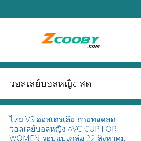
Skip
to
content
วอลเลย์บอลหญิง สด
ไทย VS ออสเตรเลีย ถ่ายทอดสด
วอลเลย์บอลหญิง AVC CUP FOR
WOMEN รอบแบ่งกลุ่ม 22 สิงหาคม