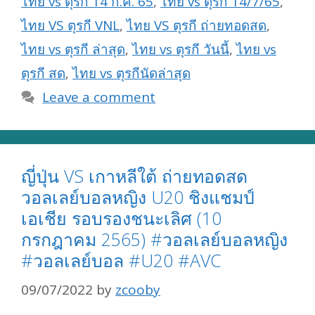
ไทย vs ตุรกี 14 ก.ค. 65
,
ไทย vs ตุรกี 14/7/65
,
ไทย VS ตุรกี VNL
,
ไทย VS ตุรกี ถ่ายทอดสด
,
ไทย vs ตุรกี ล่าสุด
,
ไทย vs ตุรกี วันนี้
,
ไทย vs
ตุรกี สด
,
ไทย vs ตุรกีนัดล่าสุด
Leave a comment
ญี่ปุ่น VS เกาหลีใต้ ถ่ายทอดสด
วอลเลย์บอลหญิง U20 ชิงแชมป์
เอเชีย รอบรองชนะเลิศ (10
กรกฎาคม 2565) #วอลเลย์บอลหญิง
#วอลเลย์บอล #U20 #AVC
09/07/2022
by
zcooby