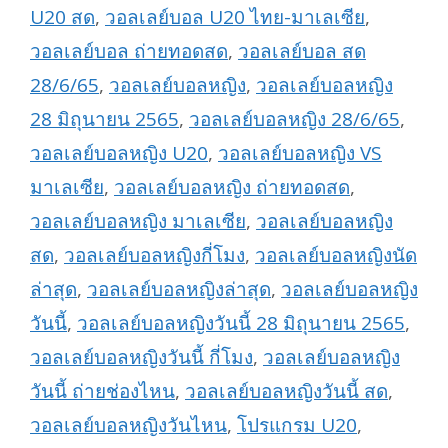
U20 สด
,
วอลเลย์บอล U20 ไทย-มาเลเซีย
,
วอลเลย์บอล ถ่ายทอดสด
,
วอลเลย์บอล สด
28/6/65
,
วอลเลย์บอลหญิง
,
วอลเลย์บอลหญิง
28 มิถุนายน 2565
,
วอลเลย์บอลหญิง 28/6/65
,
วอลเลย์บอลหญิง U20
,
วอลเลย์บอลหญิง VS
มาเลเซีย
,
วอลเลย์บอลหญิง ถ่ายทอดสด
,
วอลเลย์บอลหญิง มาเลเซีย
,
วอลเลย์บอลหญิง
สด
,
วอลเลย์บอลหญิงกี่โมง
,
วอลเลย์บอลหญิงนัด
ล่าสุด
,
วอลเลย์บอลหญิงล่าสุด
,
วอลเลย์บอลหญิง
วันนี้
,
วอลเลย์บอลหญิงวันนี้ 28 มิถุนายน 2565
,
วอลเลย์บอลหญิงวันนี้ กี่โมง
,
วอลเลย์บอลหญิง
วันนี้ ถ่ายช่องไหน
,
วอลเลย์บอลหญิงวันนี้ สด
,
วอลเลย์บอลหญิงวันไหน
,
โปรแกรม U20
,