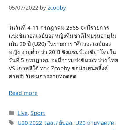
05/07/2022
by
zcooby
ในวันที่ 4-11 กรกฎาคม 2565 จะมีรายการ
แข่งขันวอลเลย์บอลหญิงทีมชาติไทยรุ่นอายุไม่
เกิน 20 ปี (U20) ในรายการ “ศึกวอลเลย์บอล
หญิง อายุต่ำกว่า 20 ปี ชิงแชมป์เอเชีย” โดยใน
วันที่ 5 กรกฎาคม จะมีการแข่งขันระหว่าง ไทย
VS เกาหลีใต้ ทาง Zcooby ขอนำเสนอลิ้งค์
สำหรับรับชมการถ่ายทอดสด
Read more
Categories
Live
,
Sport
Tags
U20 2022 วอลเลย์บอล
,
U20 ถ่ายทอดสด
,