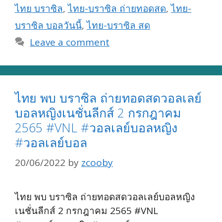
ไทย บราซิล
,
ไทย-บราซิล ถ่ายทอดสด
,
ไทย-
บราซิล บอลวันนี้
,
ไทย-บราซิล สด
Leave a comment
ไทย พบ บราซิล ถ่ายทอดสดวอลเลย์
บอลหญิงเนชั่นลีกส์ 2 กรกฎาคม
2565 #VNL #วอลเลย์บอลหญิง
#วอลเลย์บอล
20/06/2022
by
zcooby
ไทย พบ บราซิล ถ่ายทอดสดวอลเลย์บอลหญิง
เนชั่นลีกส์ 2 กรกฎาคม 2565 #VNL