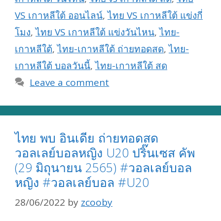
VS เกาหลีใต้ ออนไลน์
,
ไทย VS เกาหลีใต้ แข่งกี่
โมง
,
ไทย VS เกาหลีใต้ แข่งวันไหน
,
ไทย-
เกาหลีใต้
,
ไทย-เกาหลีใต้ ถ่ายทอดสด
,
ไทย-
เกาหลีใต้ บอลวันนี้
,
ไทย-เกาหลีใต้ สด
Leave a comment
ไทย พบ อินเดีย ถ่ายทอดสด
วอลเลย์บอลหญิง U20 ปริ๊นเซส คัพ
(29 มิถุนายน 2565) #วอลเลย์บอล
หญิง #วอลเลย์บอล #U20
28/06/2022
by
zcooby