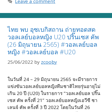
Leave a comment
ไทย พบ อุซเบกิสถาน ถ่ายทอดสด
วอลเลย์บอลหญิง U20 ปริ๊นเซส คัพ
(26 มิถุนายน 2565) #วอลเลย์บอล
หญิง #วอลเลย์บอล #U20
25/06/2022
by
zcooby
ในวันที่ 24 – 29 มิถุนายน 2565 จะมีรายการ
แข่งขันวอลเลย์บอลหญิงทีมชาติไทยรุ่นอายุไม่
เกิน 20 ปี (U20) ในรายการ “วอลเลย์บอล ปริ๊น
เซส คัพ ครั้งที่ 21” วอลเลย์บอลหญิงเอวีซี ชา
เลนจ์ คัพ ครั้งที่ 3 ปี 2022 โดยในวันที่ 26