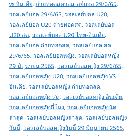
vs อินเดีย
,
ถ่ายทอดสดวอลเลย์บอล 29/6/65
,
วอลเลย์บอล 29/6/65
,
วอลเลย์บอล U20
,
วอลเลย์บอล U20 ถ่ายทอดสด
,
วอลเลย์บอล
U20 สด
,
วอลเลย์บอล U20 ไทย-อินเดีย
,
วอลเลย์บอล ถ่ายทอดสด
,
วอลเลย์บอล สด
29/6/65
,
วอลเลย์บอลหญิง
,
วอลเลย์บอลหญิง
29 มิถุนายน 2565
,
วอลเลย์บอลหญิง 29/6/65
,
วอลเลย์บอลหญิง U20
,
วอลเลย์บอลหญิง VS
อินเดีย
,
วอลเลย์บอลหญิง ถ่ายทอดสด
,
วอลเลย์บอลหญิง สด
,
วอลเลย์บอลหญิง อินเดีย
,
วอลเลย์บอลหญิงกี่โมง
,
วอลเลย์บอลหญิงนัด
ล่าสุด
,
วอลเลย์บอลหญิงล่าสุด
,
วอลเลย์บอลหญิง
วันนี้
,
วอลเลย์บอลหญิงวันนี้ 29 มิถุนายน 2565
,