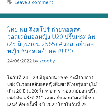
Leave a comment
ไทย พบ สิงคโปร์ ถ่ายทอดสด
วอลเลย์บอลหญิง U20 ปริ๊นเซส คัพ
(25 มิถุนายน 2565) #วอลเลย์บอล
หญิง #วอลเลย์บอล #U20
24/06/2022
by
zcooby
ในวันที่ 24 – 29 มิถุนายน 2565 จะมีรายการ
แข่งขันวอลเลย์บอลหญิงทีมชาติไทยรุ่นอายุไม่
เกิน 20 ปี (U20) ในรายการ “วอลเลย์บอล ปริ๊น
เซส คัพ ครั้งที่ 21” วอลเลย์บอลหญิงเอวีซี ชา
เลนจ์ คัพ ครั้งที่ 3 ปี 2022 โดยในวันที่ 25