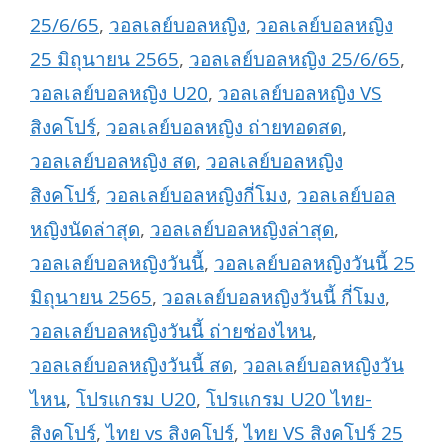
25/6/65
,
วอลเลย์บอลหญิง
,
วอลเลย์บอลหญิง
25 มิถุนายน 2565
,
วอลเลย์บอลหญิง 25/6/65
,
วอลเลย์บอลหญิง U20
,
วอลเลย์บอลหญิง VS
สิงคโปร์
,
วอลเลย์บอลหญิง ถ่ายทอดสด
,
วอลเลย์บอลหญิง สด
,
วอลเลย์บอลหญิง
สิงคโปร์
,
วอลเลย์บอลหญิงกี่โมง
,
วอลเลย์บอล
หญิงนัดล่าสุด
,
วอลเลย์บอลหญิงล่าสุด
,
วอลเลย์บอลหญิงวันนี้
,
วอลเลย์บอลหญิงวันนี้ 25
มิถุนายน 2565
,
วอลเลย์บอลหญิงวันนี้ กี่โมง
,
วอลเลย์บอลหญิงวันนี้ ถ่ายช่องไหน
,
วอลเลย์บอลหญิงวันนี้ สด
,
วอลเลย์บอลหญิงวัน
ไหน
,
โปรแกรม U20
,
โปรแกรม U20 ไทย-
สิงคโปร์
,
ไทย vs สิงคโปร์
,
ไทย VS สิงคโปร์ 25