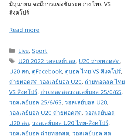
มิถุนายน จะมีการแข่งขันระหว่าง ไทย VS
สิงคโปร์
Read more
Categories
Live
,
Sport
Tags
U20 2022 วอลเลย์บอล
,
U20 ถ่ายทอดสด
,
U20 สด
,
ดูFacebook
,
ดูบอล ไทย VS สิงคโปร์
,
ถ่ายทอดสด วอลเลย์บอล U20
,
ถ่ายทอดสด ไทย
VS สิงคโปร์
,
ถ่ายทอดสดวอลเลย์บอล 25/6/65
,
วอลเลย์บอล 25/6/65
,
วอลเลย์บอล U20
,
วอลเลย์บอล U20 ถ่ายทอดสด
,
วอลเลย์บอล
U20 สด
,
วอลเลย์บอล U20 ไทย-สิงคโปร์
,
วอลเลย์บอล ถ่ายทอดสด
,
วอลเลย์บอล สด