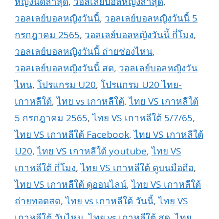
หญิงนัดล่าสุด
,
วอลเลย์บอลหญิงล่าสุด
,
วอลเลย์บอลหญิงวันนี้
,
วอลเลย์บอลหญิงวันนี้ 5
กรกฎาคม 2565
,
วอลเลย์บอลหญิงวันนี้ กี่โมง
,
วอลเลย์บอลหญิงวันนี้ ถ่ายช่องไหน
,
วอลเลย์บอลหญิงวันนี้ สด
,
วอลเลย์บอลหญิงวัน
ไหน
,
โปรแกรม U20
,
โปรแกรม U20 ไทย-
เกาหลีใต้
,
ไทย vs เกาหลีใต้
,
ไทย VS เกาหลีใต้
5 กรกฎาคม 2565
,
ไทย VS เกาหลีใต้ 5/7/65
,
ไทย VS เกาหลีใต้ Facebook
,
ไทย VS เกาหลีใต้
U20
,
ไทย VS เกาหลีใต้ youtube
,
ไทย VS
เกาหลีใต้ กี่โมง
,
ไทย VS เกาหลีใต้ ดูบนมือถือ
,
ไทย VS เกาหลีใต้ ดูออนไลน์
,
ไทย VS เกาหลีใต้
ถ่ายทอดสด
,
ไทย vs เกาหลีใต้ วันนี้
,
ไทย VS
เกาหลีใต้ วันไหน
,
ไทย vs เกาหลีใต้ สด
,
ไทย