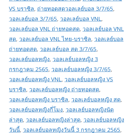
VS บราซิล
,
ถ่ายทอดสดวอลเลย์บอล 3/7/65
,
วอลเลย์บอล 3/7/65
,
วอลเลย์บอล VNL
,
วอลเลย์บอล VNL ถ่ายทอดสด
,
วอลเลย์บอล VNL
สด
,
วอลเลย์บอล VNL ไทย-บราซิล
,
วอลเลย์บอล
ถ่ายทอดสด
,
วอลเลย์บอล สด 3/7/65
,
วอลเลย์บอลหญิง
,
วอลเลย์บอลหญิง 3
กรกฎาคม 2565
,
วอลเลย์บอลหญิง 3/7/65
,
วอลเลย์บอลหญิง VNL
,
วอลเลย์บอลหญิง VS
บราซิล
,
วอลเลย์บอลหญิง ถ่ายทอดสด
,
วอลเลย์บอลหญิง บราซิล
,
วอลเลย์บอลหญิง สด
,
วอลเลย์บอลหญิงกี่โมง
,
วอลเลย์บอลหญิงนัด
ล่าสุด
,
วอลเลย์บอลหญิงล่าสุด
,
วอลเลย์บอลหญิง
วันนี้
,
วอลเลย์บอลหญิงวันนี้ 3 กรกฎาคม 2565
,