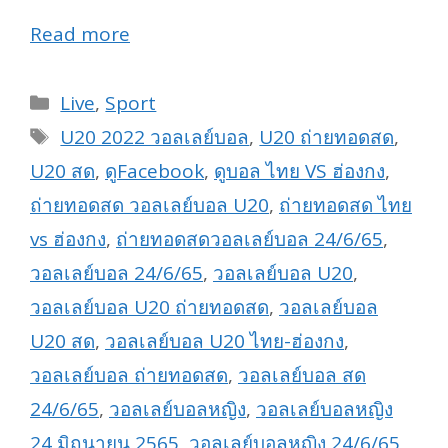
Read more
Categories
Live
,
Sport
Tags
U20 2022 วอลเลย์บอล
,
U20 ถ่ายทอดสด
,
U20 สด
,
ดูFacebook
,
ดูบอล ไทย VS ฮ่องกง
,
ถ่ายทอดสด วอลเลย์บอล U20
,
ถ่ายทอดสด ไทย
vs ฮ่องกง
,
ถ่ายทอดสดวอลเลย์บอล 24/6/65
,
วอลเลย์บอล 24/6/65
,
วอลเลย์บอล U20
,
วอลเลย์บอล U20 ถ่ายทอดสด
,
วอลเลย์บอล
U20 สด
,
วอลเลย์บอล U20 ไทย-ฮ่องกง
,
วอลเลย์บอล ถ่ายทอดสด
,
วอลเลย์บอล สด
24/6/65
,
วอลเลย์บอลหญิง
,
วอลเลย์บอลหญิง
24 มิถุนายน 2565
,
วอลเลย์บอลหญิง 24/6/65
,