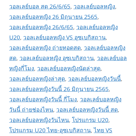
วอลเลย์บอล สด 26/6/65
,
วอลเลย์บอลหญิง
,
วอลเลย์บอลหญิง 26 มิถุนายน 2565
,
วอลเลย์บอลหญิง 26/6/65
,
วอลเลย์บอลหญิง
U20
,
วอลเลย์บอลหญิง VS อุซเบกิสถาน
,
วอลเลย์บอลหญิง ถ่ายทอดสด
,
วอลเลย์บอลหญิง
สด
,
วอลเลย์บอลหญิง อุซเบกิสถาน
,
วอลเลย์บอล
หญิงกี่โมง
,
วอลเลย์บอลหญิงนัดล่าสุด
,
วอลเลย์บอลหญิงล่าสุด
,
วอลเลย์บอลหญิงวันนี้
,
วอลเลย์บอลหญิงวันนี้ 26 มิถุนายน 2565
,
วอลเลย์บอลหญิงวันนี้ กี่โมง
,
วอลเลย์บอลหญิง
วันนี้ ถ่ายช่องไหน
,
วอลเลย์บอลหญิงวันนี้ สด
,
วอลเลย์บอลหญิงวันไหน
,
โปรแกรม U20
,
โปรแกรม U20 ไทย-อุซเบกิสถาน
,
ไทย VS