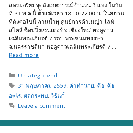
สดร.เตรียมจุดสังเกตการณ์จำนวน 3 แห่ง ในวัน
ที่ 31 พ.ค.นี้ ตั้งแต่เวลา 18:00-22:00 น. ในสถาน
ที่ดังต่อไปนี้ ลานน้ำพุ ศูนย์การค้าเมญ่า ไลฟ์
สไตล์ ช็อปปิ้งเซนเตอร์ จ.เชียงใหม่ หอดูดาว
เฉลิมพระเกียรติ 7 รอบ พระชนมพรรษา
จ.นครราชสีมา หอดูดาวเฉลิมพระเกียรติ 7 …
Read more
Categories
Uncategorized
Tags
31 พฤษภาคม 2559
,
คำทำนาย
,
คือ
,
คือ
อะไร
,
ผลกระทบ
,
วิธีแก่้
Leave a comment