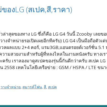
ม่ของLG (สเปค,สี,ราคา)
วล่าสุดของทาง LG ซึ่งก็คือ LG G4 วันนี้ Zcooby เลยขอ
างจำหน่ายรอเปิดเผยอีกทีครับ) LG G4 เป็นมือถือตัวเด่
มวลผลแบบ 2+4 คอร์, แรม3GB,แอนดรอยด์เวอร์ชั่น 5.1 
เพิ่มความสวยงามสำหรับผู้ที่หลงไหลในงานหนังครับ ทางเ
ับ เราลองมาดูสเปคของรุ่นนี้กันดีกว่าครับ สเปค LG G4 ช
มษายน 2558 เทคโนโลยีเครือข่าย : GSM / HSPA / LTE ขน
,
วางจำหน่าย
,
สมารท์โฟน
,
สี
,
สเปค