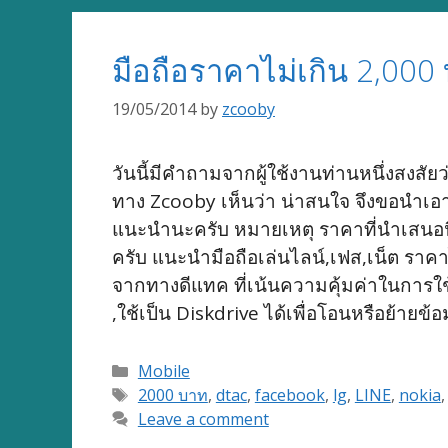
มือถือราคาไม่เกิน 2,000 
19/05/2014
by
zcooby
วันนี้มีคำถามจากผู้ใช้งานท่านหนึ่งสงสัยว่
ทาง Zcooby เห็นว่า น่าสนใจ จึงขอนำเอาข
แนะนำนะครับ หมายเหตุ ราคาที่นำเสนอนี
ครับ แนะนำมือถือเล่นไลน์,เฟส,เน็ต ราค
จากทางดีแทค ที่เน้นความคุ้มค่าในการใช้
,ใช้เป็น Diskdrive ได้เพื่อโอนหรือย้าย
Categories
Mobile
Tags
2000 บาท
,
dtac
,
facebook
,
lg
,
LINE
,
nokia
Leave a comment