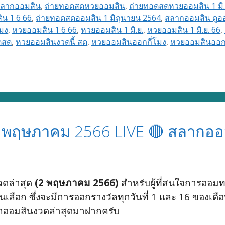
สลากออมสิน
,
ถ่ายทอดสดหวยออมสิน
,
ถ่ายทอดสดหวยออมสิน 1 มิ.
น 1 6 66
,
ถ่ายทอดสดออมสิน 1 มิถุนายน 2564
,
สลากออมสิน ดูอ
มง
,
หวยออมสิน 1 6 66
,
หวยออมสิน 1 มิ.ย.
,
หวยออมสิน 1 มิ.ย. 66
,
ดสด
,
หวยออมสินงวดนี้ สด
,
หวยออมสินออกกี่โมง
,
หวยออมสินออ
พฤษภาคม 2566 LIVE 🔴 สลากออม
ดล่าสุด
(2 พฤษภาคม
2566)
สำหรับผู้ที่สนใจการออมท
นเลือก ซึ่งจะมีการออกรางวัลทุกวันที่ 1 และ 16 ของเ
ออมสินงวดล่าสุดมาฝากครับ