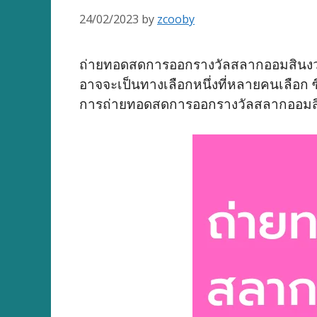
24/02/2023
by
zcooby
ถ่ายทอดสดการออกรางวัลสลากออมสินงว
อาจจะเป็นทางเลือกหนึ่งที่หลายคนเลือก 
การถ่ายทอดสดการออกรางวัลสลากออมสิ