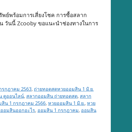
ัพย์พร้อมการเสี่ยงโชค การซื้อสลาก
ดือน วันนี้ Zcooby ขอแนะนำช่องทางในการ
 กรกฎาคม 2563
,
ถ่ายทอดสดหวยออมสิน 1 มิ.ย.
 ดูออนไลน์
,
สลากออมสิน ถ่ายทอดสด
,
สลาก
สิน 1 กรกฎาคม 2566
,
หวยออมสิน 1 มิ.ย.
,
หวย
ออมสินออกอะไร
,
ออมสิน 1 กรกฎาคม
,
ออมสิน