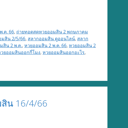
พ.ค. 66
,
ถ่ายทอดสดหวยออมสิน 2 พฤษภาคม
มสิน 2/5/66
,
สลากออมสิน ดูออนไลน์
,
สลาก
สิน 2 พ.ค.
,
หวยออมสิน 2 พ.ค. 66
,
หวยออมสิน 2
หวยออมสินออกกี่โมง
,
หวยออมสินออกอะไร
,
สิน 16/4/66