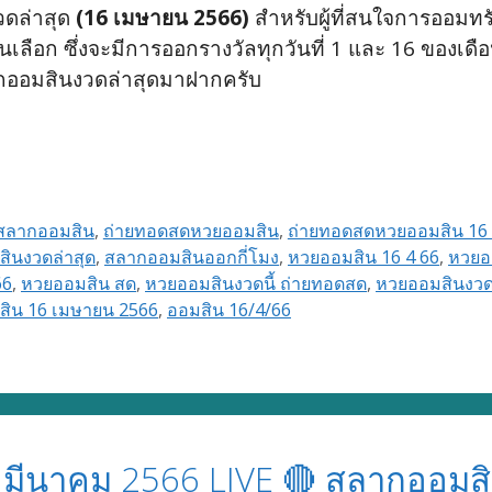
ดล่าสุด
(16 เมษายน 2566)
สำหรับผู้ที่สนใจการออมทร
นเลือก ซึ่งจะมีการออกรางวัลทุกวันที่ 1 และ 16 ของเ
ออมสินงวดล่าสุดมาฝากครับ
สลากออมสิน
,
ถ่ายทอดสดหวยออมสิน
,
ถ่ายทอดสดหวยออมสิน 16
ินงวดล่าสุด
,
สลากออมสินออกกี่โมง
,
หวยออมสิน 16 4 66
,
หวยออ
66
,
หวยออมสิน สด
,
หวยออมสินงวดนี้ ถ่ายทอดสด
,
หวยออมสินงวดน
สิน 16 เมษายน 2566
,
ออมสิน 16/4/66
มีนาคม 2566 LIVE 🔴 สลากออมสิ