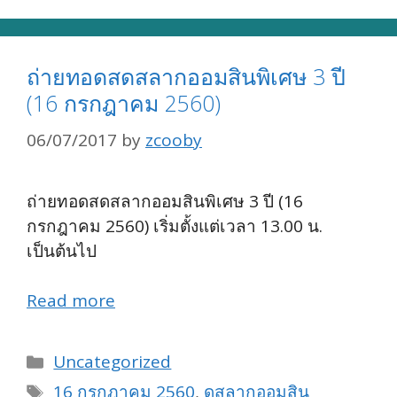
ถ่ายทอดสดสลากออมสินพิเศษ 3 ปี
(16 กรกฎาคม 2560)
06/07/2017
by
zcooby
ถ่ายทอดสดสลากออมสินพิเศษ 3 ปี (16
กรกฎาคม 2560) เริ่มตั้งแต่เวลา 13.00 น.
เป็นต้นไป
Read more
Categories
Uncategorized
Tags
16 กรกฎาคม 2560
,
ดูสลากออมสิน