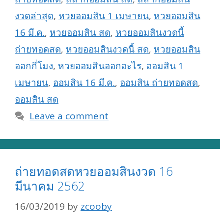
งวดล่าสุด
,
หวยออมสิน 1 เมษายน
,
หวยออมสิน
16 มี.ค.
,
หวยออมสิน สด
,
หวยออมสินงวดนี้
ถ่ายทอดสด
,
หวยออมสินงวดนี้ สด
,
หวยออมสิน
ออกกี่โมง
,
หวยออมสินออกอะไร
,
ออมสิน 1
เมษายน
,
ออมสิน 16 มี.ค.
,
ออมสิน ถ่ายทอดสด
,
ออมสิน สด
Leave a comment
ถ่ายทอดสดหวยออมสินงวด 16
มีนาคม 2562
16/03/2019
by
zcooby