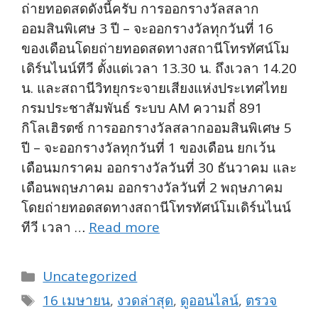
ถ่ายทอดสดดังนี้ครับ การออกรางวัลสลาก
ออมสินพิเศษ 3 ปี – จะออกรางวัลทุกวันที่ 16
ของเดือนโดยถ่ายทอดสดทางสถานีโทรทัศน์โม
เดิร์นไนน์ทีวี ตั้งแต่เวลา 13.30 น. ถึงเวลา 14.20
น. และสถานีวิทยุกระจายเสียงแห่งประเทศไทย
กรมประชาสัมพันธ์ ระบบ AM ความถี่ 891
กิโลเฮิรตซ์ การออกรางวัลสลากออมสินพิเศษ 5
ปี – จะออกรางวัลทุกวันที่ 1 ของเดือน ยกเว้น
เดือนมกราคม ออกรางวัลวันที่ 30 ธันวาคม และ
เดือนพฤษภาคม ออกรางวัลวันที่ 2 พฤษภาคม
โดยถ่ายทอดสดทางสถานีโทรทัศน์โมเดิร์นไนน์
ทีวี เวลา …
Read more
Categories
Uncategorized
Tags
16 เมษายน
,
งวดล่าสุด
,
ดูออนไลน์
,
ตรวจ