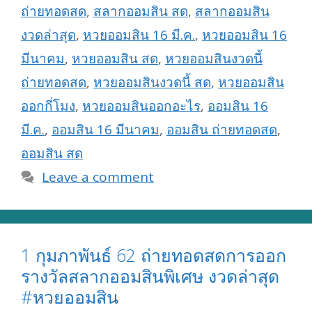
ถ่ายทอดสด
,
สลากออมสิน สด
,
สลากออมสิน
งวดล่าสุด
,
หวยออมสิน 16 มี.ค.
,
หวยออมสิน 16
มีนาคม
,
หวยออมสิน สด
,
หวยออมสินงวดนี้
ถ่ายทอดสด
,
หวยออมสินงวดนี้ สด
,
หวยออมสิน
ออกกี่โมง
,
หวยออมสินออกอะไร
,
ออมสิน 16
มี.ค.
,
ออมสิน 16 มีนาคม
,
ออมสิน ถ่ายทอดสด
,
ออมสิน สด
Leave a comment
1 กุมภาพันธ์ 62 ถ่ายทอดสดการออก
รางวัลสลากออมสินพิเศษ งวดล่าสุด
#หวยออมสิน