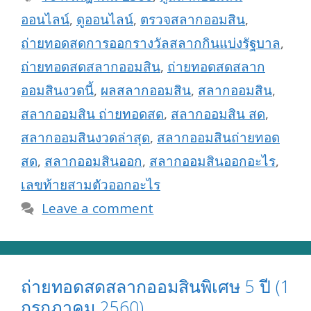
ออนไลน์
,
ดูออนไลน์
,
ตรวจสลากออมสิน
,
ถ่ายทอดสดการออกรางวัลสลากกินแบ่งรัฐบาล
,
ถ่ายทอดสดสลากออมสิน
,
ถ่ายทอดสดสลาก
ออมสินงวดนี้
,
ผลสลากออมสิน
,
สลากออมสิน
,
สลากออมสิน ถ่ายทอดสด
,
สลากออมสิน สด
,
สลากออมสินงวดล่าสุด
,
สลากออมสินถ่ายทอด
สด
,
สลากออมสินออก
,
สลากออมสินออกอะไร
,
เลขท้ายสามตัวออกอะไร
Leave a comment
ถ่ายทอดสดสลากออมสินพิเศษ 5 ปี (1
กรกฎาคม 2560)