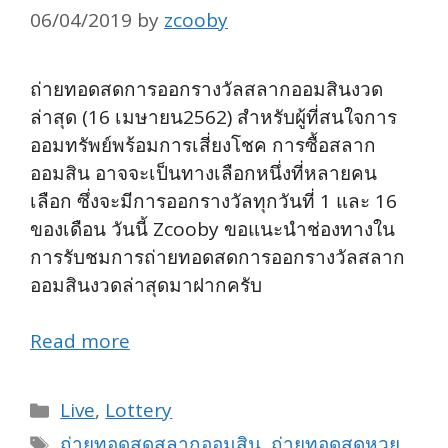
06/04/2019
by
zcooby
ถ่ายทอดสดการออกรางวัลสลากออมสินงวด
ล่าสุด (16 เมษายน2562) สำหรับผู้ที่สนใจการ
ออมทรัพย์พร้อมการเสี่ยงโชค การซื้อสลาก
ออมสิน อาจจะเป็นทางเลือกหนึ่งที่หลายคน
เลือก ซึ่งจะมีการออกรางวัลทุกวันที่ 1 และ 16
ของเดือน วันนี้ Zcooby ขอแนะนำช่องทางใน
การรับชมการถ่ายทอดสดการออกรางวัลสลาก
ออมสินงวดล่าสุดมาฝากครับ
Read more
Categories
Live
,
Lottery
Tags
ถ่ายทอดสดสลากออมสิน
,
ถ่ายทอดสดหวย