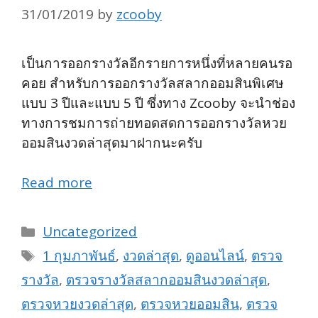
31/01/2019
by
zcooby
เป็นการออกรางวัลอีกรายการหนึ่งที่หลายคนรอ
คอย สำหรับการออกรางวัลสลากออมสินพิเศษ
แบบ 3 ปีและแบบ 5 ปี ซึ่งทาง Zcooby จะนำช่อง
ทางการชมการถ่ายทอดสดการออกรางวัลหวย
ออมสินงวดล่าสุดมาฝากนะครับ
Read more
Categories
Uncategorized
Tags
1 กุมภาพันธ์
,
งวดล่าสุด
,
ดูออนไลน์
,
ตรวจ
รางวัล
,
ตรวจรางวัลสลากออมสินงวดล่าสุด
,
ตรวจหวยงวดล่าสุด
,
ตรวจหวยออมสิน
,
ตรวจ