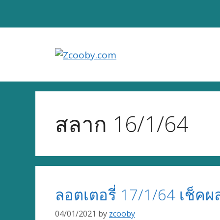
Skip
to
content
สลาก 16/1/64
ลอตเตอรี่ 17/1/64 เช็ค
04/01/2021
by
zcooby