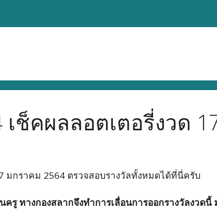
64 เช็คผลลอตเตอรี่งวด 
7 มกราคม 2564 ตรวจสอบรางวัลทั้งหมดได้ที่นี่ครับ
วันครู ทางกองสลากจึงทำการเลื่อนการออกรางวัลงวดนี้ 