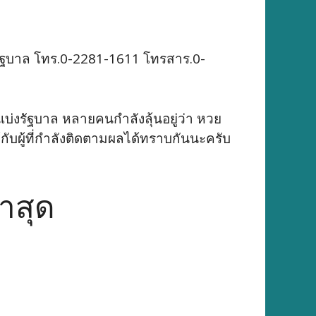
งรัฐบาล โทร.0-2281-1611 โทรสาร.0-
แบ่งรัฐบาล หลายคนกำลังลุ้นอยู่ว่า หวย
ับผู้ที่กำลังติดตามผลได้ทราบกันนะครับ
าสุด