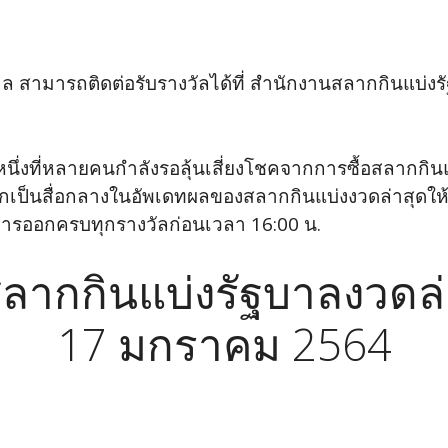
บาล สามารถติดต่อรับรางวัลได้ที่ สำนักงานสลากกินแบ่
นหนึ่งที่หลายคนกำลังรอลุ้นเสี่ยงโชคจากการซื้อสลากกิน
กเป็นสื่อกลางในอัพเดทผลของสลากกินแบ่งงวดล่าสุดให้ก
ารออกครบทุกรางวัลก่อนเวลา 16:00 น.
ลากกินแบ่งรัฐบาลงวดล่
17 มกราคม 2564