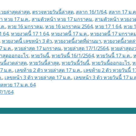
ยล่าสุดล่าสุด
,
ตรวจหวยวันนี้ล่าสุด
,
สลาก 16/1/64
,
สลาก 17 ม.ค
า หวย 17 ม.ค.
,
สามตัวหน้า หวย 17 มกราคม
,
สามตัวหน้า หวยงวดน
.ค.
,
หวย 16 มกราคม
,
หวย 16 มกราคม 2564
,
หวย 17 1 64
,
หวย 1
1 64
,
หวยงวดนี้ 17 1 64
,
หวยงวดนี้ 17 ม.ค.
,
หวยงวดนี้ 17 มกราค
,
หวยงวดนี้ เลขหน้า 3 ตัว
,
หวยงวดนี้งวดที่ผ่านมา
,
หวยงวดนี้งวดล่
7 ม.ค.
,
หวยล่าสุด 17 มกราคม
,
หวยล่าสุด 17/1/2564
,
หวยล่าสุดงว
่าสุดออกอะไร
,
หวยวันนี้
,
หวยวันนี้ 16/1/2564
,
หวยวันนี้ 17 ม.ค.
,
ห
นนี้งวดล่าสุด
,
หวยวันนี้ล่าสุด
,
หวยวันนี้วันนี้
,
หวยวันนี้ออกอะไร
,
ห
7 ม.ค.
,
เลขท้าย 2 ตัว หวยล่าสุด 17 ม.ค.
,
เลขท้าย 2 ตัว หวยวันนี้ 1
.
,
เลขหน้า 3 ตัว หวยล่าสุด 17 ม.ค.
,
เลขหน้า 3 ตัว หวยวันนี้ 17 ม.
ลหวย 17 ม.ค. 64
7/1/64