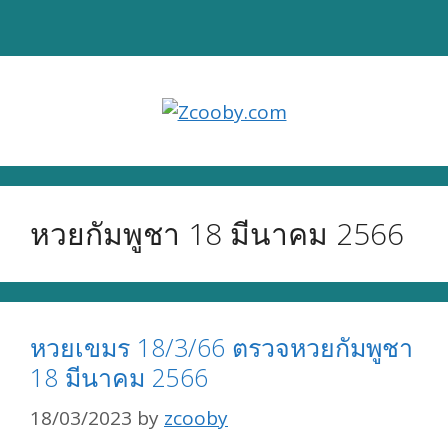
Skip
to
content
หวยกัมพูชา 18 มีนาคม 2566
หวยเขมร 18/3/66 ตรวจหวยกัมพูชา
18 มีนาคม 2566
18/03/2023
by
zcooby