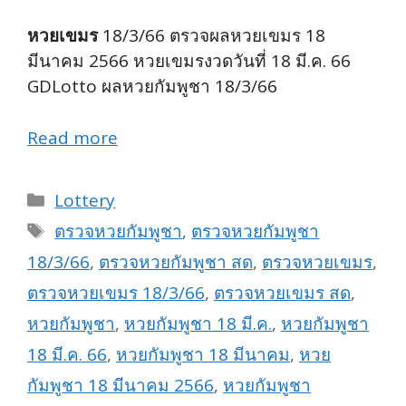
หวยเขมร
18/3/66 ตรวจผลหวยเขมร 18
มีนาคม 2566 หวยเขมรงวดวันที่ 18 มี.ค. 66
GDLotto ผลหวยกัมพูชา 18/3/66
Read more
Categories
Lottery
Tags
ตรวจหวยกัมพูชา
,
ตรวจหวยกัมพูชา
18/3/66
,
ตรวจหวยกัมพูชา สด
,
ตรวจหวยเขมร
,
ตรวจหวยเขมร 18/3/66
,
ตรวจหวยเขมร สด
,
หวยกัมพูชา
,
หวยกัมพูชา 18 มี.ค.
,
หวยกัมพูชา
18 มี.ค. 66
,
หวยกัมพูชา 18 มีนาคม
,
หวย
กัมพูชา 18 มีนาคม 2566
,
หวยกัมพูชา