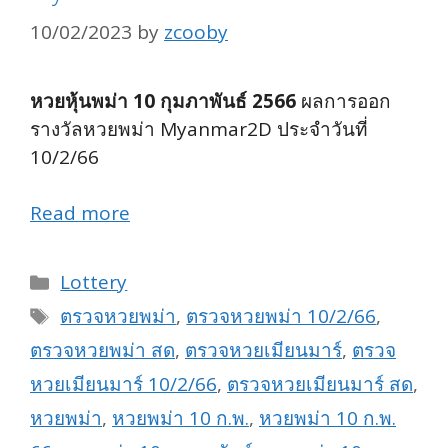
10/02/2023
by
zcooby
หวยหุ้นพม่า 10 กุมภาพันธ์ 2566
ผลการออก
รางวัลหวยพม่า Myanmar2D ประจำวันที่
10/2/66
Read more
Categories
Lottery
Tags
ตรวจหวยพม่า
,
ตรวจหวยพม่า 10/2/66
,
ตรวจหวยพม่า สด
,
ตรวจหวยเมียนมาร์
,
ตรวจ
หวยเมียนมาร์ 10/2/66
,
ตรวจหวยเมียนมาร์ สด
,
หวยพม่า
,
หวยพม่า 10 ก.พ.
,
หวยพม่า 10 ก.พ.