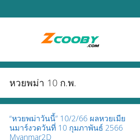
Skip
to
content
หวยพม่า 10 ก.พ.
“หวยพม่าวันนี้” 10/2/66 ผลหวยเมีย
นมาร์งวดวันที่ 10 กุมภาพันธ์ 2566
Myanmar2D