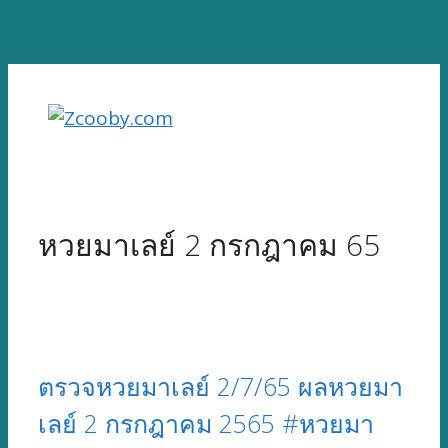
Skip
to
content
หวยมาเลย์ 2 กรกฎาคม 65
ตรวจหวยมาเลย์ 2/7/65 ผลหวยมา
เลย์ 2 กรกฎาคม 2565 #หวยมา