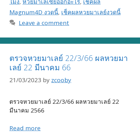
โมง
,
หวยมาเลเซียออกอะไร
,
เช็คผล
Magnum4D งวดนี้
,
เช็คผลหวยมาเลย์งวดนี้
Leave a comment
ตรวจหวยมาเลย์ 22/3/66 ผลหวยมา
เลย์ 22 มีนาคม 66
21/03/2023
by
zcooby
ตรวจหวยมาเลย์ 22/3/66 ผลหวยมาเลย์ 22
มีนาคม 2566
Read more