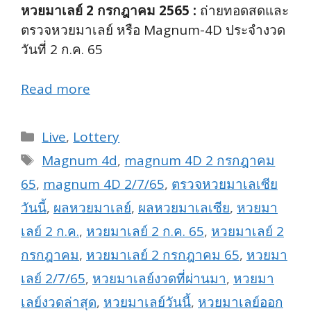
หวยมาเลย์ 2 กรกฎาคม 2565 :
ถ่ายทอดสดและ
ตรวจหวยมาเลย์ หรือ Magnum-4D ประจำงวด
วันที่ 2 ก.ค. 65
Read more
Categories
Live
,
Lottery
Tags
Magnum 4d
,
magnum 4D 2 กรกฎาคม
65
,
magnum 4D 2/7/65
,
ตรวจหวยมาเลเซีย
วันนี้
,
ผลหวยมาเลย์
,
ผลหวยมาเลเซีย
,
หวยมา
เลย์ 2 ก.ค.
,
หวยมาเลย์ 2 ก.ค. 65
,
หวยมาเลย์ 2
กรกฎาคม
,
หวยมาเลย์ 2 กรกฎาคม 65
,
หวยมา
เลย์ 2/7/65
,
หวยมาเลย์งวดที่ผ่านมา
,
หวยมา
เลย์งวดล่าสุด
,
หวยมาเลย์วันนี้
,
หวยมาเลย์ออก