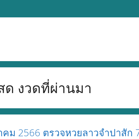
ด งวดที่ผ่านมา
าคม 2566 ตรวจหวยลาวจำปาสัก 