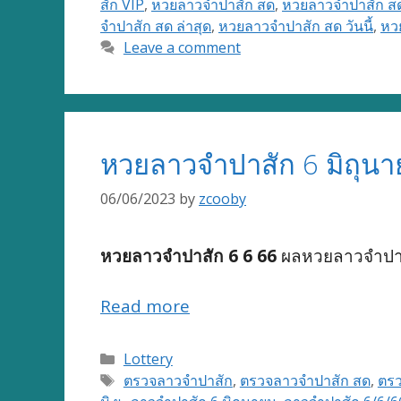
สัก VIP
,
หวยลาวจำปาสัก สด
,
หวยลาวจำปาสัก สด
จำปาสัก สด ล่าสุด
,
หวยลาวจำปาสัก สด วันนี้
,
หว
Leave a comment
หวยลาวจำปาสัก 6 มิถุน
06/06/2023
by
zcooby
หวยลาวจำปาสัก 6 6 66
ผลหวยลาวจำปาส
Read more
Categories
Lottery
Tags
ตรวจลาวจำปาสัก
,
ตรวจลาวจำปาสัก สด
,
ตร