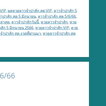
 VIP
,
ผลหวยลาวจำปาสัก สด VIP
,
ลาวจำปาสัก 5
ำปาสัก สด 5 มิถุนายน
,
ลาวจำปาสัก สด 5/6/66
,
ล่าสุด
,
ลาวจำปาสักวันนี้
,
หวยลาวจำปาสัก
,
หวย
ัก 5 มิถุนายน 2566
,
หวยลาวจำปาสัก VIP
,
หวย
ำปาสัก สด งวดที่ผ่านมา
,
หวยลาวจำปาสัก สด
/6/66