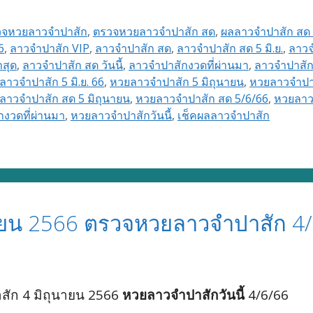
วจหวยลาวจำปาสัก
,
ตรวจหวยลาวจำปาสัก สด
,
ผลลาวจำปาสัก สด
6
,
ลาวจำปาสัก VIP
,
ลาวจำปาสัก สด
,
ลาวจำปาสัก สด 5 มิ.ย.
,
ลาวจ
าสุด
,
ลาวจำปาสัก สด วันนี้
,
ลาวจำปาสักงวดที่ผ่านมา
,
ลาวจำปาสัก
าวจำปาสัก 5 มิ.ย. 66
,
หวยลาวจำปาสัก 5 มิถุนายน
,
หวยลาวจำปาส
ลาวจำปาสัก สด 5 มิถุนายน
,
หวยลาวจำปาสัก สด 5/6/66
,
หวยลาวจ
งวดที่ผ่านมา
,
หวยลาวจำปาสักวันนี้
,
เช็คผลลาวจำปาสัก
ายน 2566 ตรวจหวยลาวจำปาสัก 4
ัก 4 มิถุนายน 2566
หวยลาวจำปาสักวันนี้
4/6/66