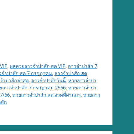
 VIP
,
ผลหวยลาวจำปาสัก สด VIP
,
ลาวจำปาสัก 7
วจำปาสัก สด 7 กรกฎาคม
,
ลาวจำปาสัก สด
จำปาสักล่าสุด
,
ลาวจำปาสักวันนี้
,
หวยลาวจำปา
ยลาวจำปาสัก 7 กรกฎาคม 2566
,
หวยลาวจำปา
7/66
,
หวยลาวจำปาสัก สด งวดที่ผ่านมา
,
หวยลาว
สัก