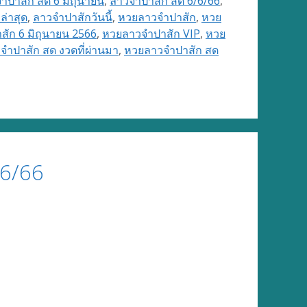
ำปาสัก สด 6 มิถุนายน
,
ลาวจำปาสัก สด 6/6/66
,
ล่าสุด
,
ลาวจำปาสักวันนี้
,
หวยลาวจำปาสัก
,
หวย
ัก 6 มิถุนายน 2566
,
หวยลาวจำปาสัก VIP
,
หวย
ำปาสัก สด งวดที่ผ่านมา
,
หวยลาวจำปาสัก สด
/6/66