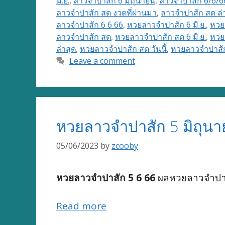
มิ.ย.
,
ลาวจำปาสัก 6 มิถุนายน
,
ลาวจำปาสัก 6/6/6
ลาวจำปาสัก สด งวดที่ผ่านมา
,
ลาวจำปาสัก สด ล่
ลาวจำปาสัก 6 6 66
,
หวยลาวจำปาสัก 6 มิ.ย.
,
หวยล
ลาวจำปาสัก สด
,
หวยลาวจำปาสัก สด 6 มิ.ย.
,
หวย
ล่าสุด
,
หวยลาวจำปาสัก สด วันนี้
,
หวยลาวจำปาสัก
Leave a comment
หวยลาวจำปาสัก 5 มิถุน
05/06/2023
by
zcooby
หวยลาวจำปาสัก 5 6 66
ผลหวยลาวจำปาส
Read more