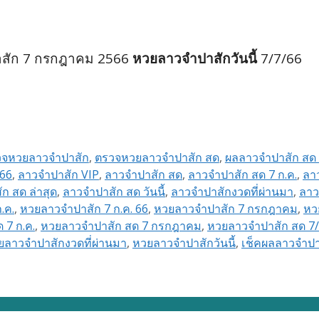
สัก 7 กรกฎาคม 2566
หวยลาวจำปาสักวันนี้
7/7/66
วจหวยลาวจำปาสัก
,
ตรวจหวยลาวจำปาสัก สด
,
ผลลาวจำปาสัก สด
/66
,
ลาวจำปาสัก VIP
,
ลาวจำปาสัก สด
,
ลาวจำปาสัก สด 7 ก.ค.
,
ลา
ก สด ล่าสุด
,
ลาวจำปาสัก สด วันนี้
,
ลาวจำปาสักงวดที่ผ่านมา
,
ลาว
.ค.
,
หวยลาวจำปาสัก 7 ก.ค. 66
,
หวยลาวจำปาสัก 7 กรกฎาคม
,
หว
 7 ก.ค.
,
หวยลาวจำปาสัก สด 7 กรกฎาคม
,
หวยลาวจำปาสัก สด 7/
ยลาวจำปาสักงวดที่ผ่านมา
,
หวยลาวจำปาสักวันนี้
,
เช็คผลลาวจำปา