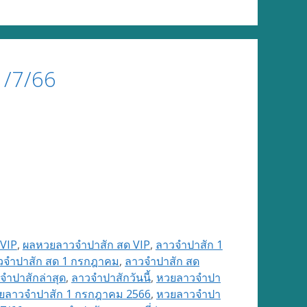
1/7/66
 VIP
,
ผลหวยลาวจำปาสัก สด VIP
,
ลาวจำปาสัก 1
วจำปาสัก สด 1 กรกฎาคม
,
ลาวจำปาสัก สด
จำปาสักล่าสุด
,
ลาวจำปาสักวันนี้
,
หวยลาวจำปา
ยลาวจำปาสัก 1 กรกฎาคม 2566
,
หวยลาวจำปา