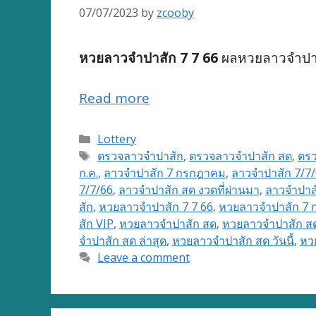
07/07/2023
by
zcooby
หวยลาวจำปาสัก 7 7 66
ผลหวยลาวจำปา
Read more
Categories
Lottery
Tags
ตรวจลาวจำปาสัก
,
ตรวจลาวจำปาสัก สด
,
ตร
ก.ค.
,
ลาวจำปาสัก 7 กรกฎาคม
,
ลาวจำปาสัก 7/7
7/7/66
,
ลาวจำปาสัก สด งวดที่ผ่านมา
,
ลาวจำปาสั
สัก
,
หวยลาวจำปาสัก 7 7 66
,
หวยลาวจำปาสัก 7 ก
สัก VIP
,
หวยลาวจำปาสัก สด
,
หวยลาวจำปาสัก สด
จำปาสัก สด ล่าสุด
,
หวยลาวจำปาสัก สด วันนี้
,
หว
Leave a comment