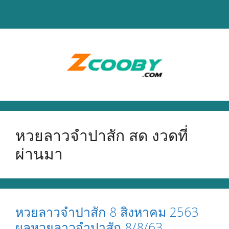
Skip
to
content
หวยลาวจำปาสัก สด งวดที่
ผ่านมา
หวยลาวจำปาสัก 8 สิงหาคม 2563
ผลหวยลาวจำปาสัก 8/8/63