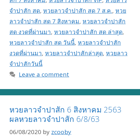
สัก 7 สิงหาคม
,
หวยลาวจำปาสัก VIP
,
หวยลาว
จำปาสัก สด
,
หวยลาวจำปาสัก สด 7 ส.ค.
,
หวย
ลาวจำปาสัก สด 7 สิงหาคม
,
หวยลาวจำปาสัก
สด งวดที่ผ่านมา
,
หวยลาวจำปาสัก สด ล่าสุด
,
หวยลาวจำปาสัก สด วันนี้
,
หวยลาวจำปาสัก
งวดที่ผ่านมา
,
หวยลาวจำปาสักล่าสุด
,
หวยลาว
จำปาสักวันนี้
Leave a comment
หวยลาวจำปาสัก 6 สิงหาคม 2563
ผลหวยลาวจำปาสัก 6/8/63
06/08/2020
by
zcooby