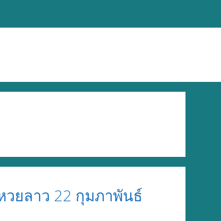
วยลาว 22 กุมภาพันธ์