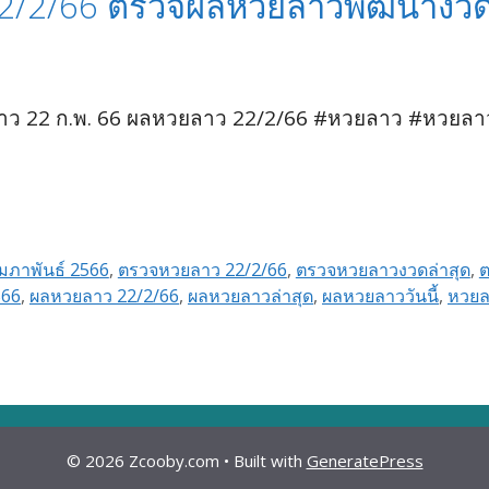
22/2/66 ตรวจผลหวยลาวพัฒนางวด 
าว 22 ก.พ. 66 ผลหวยลาว 22/2/66 #หวยลาว #หวยลาวว
มภาพันธ์ 2566
,
ตรวจหวยลาว 22/2/66
,
ตรวจหวยลาวงวดล่าสุด
,
ต
566
,
ผลหวยลาว 22/2/66
,
ผลหวยลาวล่าสุด
,
ผลหวยลาววันนี้
,
หวยล
© 2026 Zcooby.com
• Built with
GeneratePress