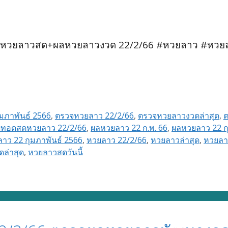
ดสดหวยลาวสด+ผลหวยลาวงวด 22/2/66 #หวยลาว #หว
มภาพันธ์ 2566
,
ตรวจหวยลาว 22/2/66
,
ตรวจหวยลาวงวดล่าสุด
,
ต
ยทอดสดหวยลาว 22/2/66
,
ผลหวยลาว 22 ก.พ. 66
,
ผลหวยลาว 22 ก
าว 22 กุมภาพันธ์ 2566
,
หวยลาว 22/2/66
,
หวยลาวล่าสุด
,
หวยลาว
ล่าสุด
,
หวยลาวสดวันนี้