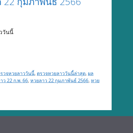
22 กุมภาพันธ์ 2566
ันนี้
รวจหวยลาววันนี้
,
ตรวจหวยลาววันนี้ล่าสุด
,
ผล
าว 22 ก.พ. 66
,
หวยลาว 22 กุมภาพันธ์ 2566
,
หวย