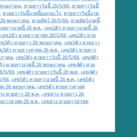
6 พฤษภาคม
,
หวยลาววันนี้ 26/5/66
,
หวยลาววันนี้
,
หวยลาววันนี้งวดนี้ออกอะไร
,
หวยลาววันนี้งวด
์ 26 พฤษภาคม
,
หวยสัตว์ 26/5/66
,
หวยสัตว์งวดนี้
วยลาวงวดนี้ 26 พ.ค.
,
เลข2ตัว หวยลาวงวดนี้ 26
,
เลข2ตัว หวยลาวล่าสุด 26/5/66
,
เลข2ตัว หวย
ลข3ตัว หวยลาว 26 พฤษภาคม
,
เลข3ตัว หวยลาว
ข3ตัว หวยลาวล่าสุด 26 พ.ค.
,
เลข3ตัว หวยลาว
ฤษภาคม
,
เลข3ตัว หวยลาววันนี้ 26/5/66
,
เลข4ตัว
ตัว หวยลาวงวดนี้ 26 พฤษภาคม
,
เลข4ตัว หวย
26/5/66
,
เลข4ตัว หวยลาววันนี้ 26 พ.ค.
,
เลข4ตัว
5/66
,
เลข5ตัว หวยลาวงวดนี้ 26 พ.ค.
,
เลข5ตัว
สุด 26 พฤษภาคม
,
เลข5ตัว หวยลาวล่าสุด
าง หวยลาว 26 พ.ค.
,
เลขล่าง หวยลาว 26
ยลาวล่าสุด 26 พ.ค.
,
เลขล่าง หวยลาวล่าสุด