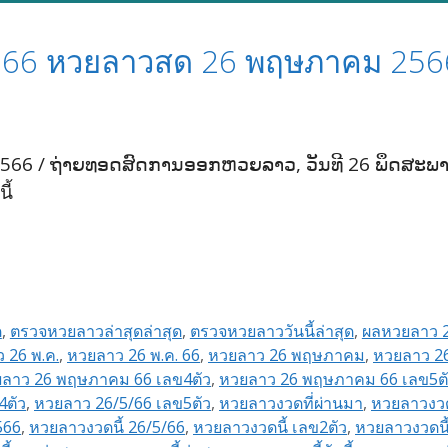
 66 หวยลาวสด 26 พฤษภาคม 256
2566 / ຖ່າຍທອດສົດການອອກຫວຍລາວ, ວັນທີ 26 ພຶດສະ
ี้
ด
,
ตรวจหวยลาวล่าสุดล่าสุด
,
ตรวจหวยลาววันนี้ล่าสุด
,
ผลหวยลาว 2
 26 พ.ค.
,
หวยลาว 26 พ.ค. 66
,
หวยลาว 26 พฤษภาคม
,
หวยลาว 2
ลาว 26 พฤษภาคม 66 เลข4ตัว
,
หวยลาว 26 พฤษภาคม 66 เลข5ต
4ตัว
,
หวยลาว 26/5/66 เลข5ตัว
,
หวยลาวงวดที่ผ่านมา
,
หวยลาวงวดน
566
,
หวยลาวงวดนี้ 26/5/66
,
หวยลาวงวดนี้ เลข2ตัว
,
หวยลาวงวดนี้