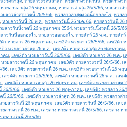
ี้งวดล่าสุด
,
หวยลาวงวดนี้ล่าสุด
,
หวยลาวงวดนี้วันนี้
,
หวยลาวงวดน
,
หวยลาวล่าสุด 26 พฤษภาคม
,
หวยลาวล่าสุด 26/5/66
,
หวยลาวล่าส
วยลาวล่าสุดงวดนี้ 26/5/66
,
หวยลาวล่าสุดงวดนี้ออกอะไร
,
หวยลาว
,
หวยลาววันนี้ 26 พ.ค.
,
หวยลาววันนี้ 26 พ.ค. 66
,
หวยลาววันนี้ 2
วยลาววันนี้งวดนี้ 26 พฤษภาคม 2564
,
หวยลาววันนี้งวดนี้ 26/5/66
ลาววันนี้ออกอะไร
,
หวยลาวออกอะไร
,
หวยสัตว์ 26 พ.ค.
,
หวยสัตว
2ตัว หวยลาว 26 พฤษภาคม
,
เลข2ตัว หวยลาว 26/5/66
,
เลข2ตัว ห
ตัว หวยลาวล่าสุด 26 พ.ค.
,
เลข2ตัว หวยลาวล่าสุด 26 พฤษภาคม
ษภาคม
,
เลข2ตัว หวยลาววันนี้ 26/5/66
,
เลข3ตัว หวยลาว 26 พ.ค.
,
เ
ว หวยลาวงวดนี้ 26 พฤษภาคม
,
เลข3ตัว หวยลาวงวดนี้ 26/5/66
,
เล
5/66
,
เลข3ตัว หวยลาววันนี้ 26 พ.ค.
,
เลข3ตัว หวยลาววันนี้ 26 พ
,
เลข4ตัว หวยลาว 26/5/66
,
เลข4ตัว หวยลาวงวดนี้ 26 พ.ค.
,
เลข4
ค.
,
เลข4ตัว หวยลาวล่าสุด 26 พฤษภาคม
,
เลข4ตัว หวยลาวล่าสุด 
ี้ 26/5/66
,
เลข5ตัว หวยลาว 26 พฤษภาคม
,
เลข5ตัว หวยลาว 26/
นี้ 26/5/66
,
เลข5ตัว หวยลาวล่าสุด 26 พ.ค.
,
เลข5ตัว หวยลาวล่า
 หวยลาววันนี้ 26 พฤษภาคม
,
เลข5ตัว หวยลาววันนี้ 26/5/66
,
เลขล่
วยลาวงวดนี้ 26 พ.ค.
,
เลขล่าง หวยลาวงวดนี้ 26/5/66
,
เลขล่าง หว
หวยลาววันนี้ 26/5/66