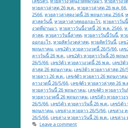
เลข5ตัว
,
หวยลาวงวดนี้งวดที่ผ่านมา
,
หวยลาวงวดน
หวยลาวล่าสุด 26 พ.ค.
,
หวยลาวล่าสุด 26 พ.ค. 66
2566
,
หวยลาวล่าสุดงวดนี้ 26 พฤษภาคม 2564
,
ห
ล่าสุดวันนี้
,
หวยลาวล่าสุดออกอะไร
,
หวยลาววันนี้
งวดที่ผ่านมา
,
หวยลาววันนี้งวดนี้ 26 พ.ค. 2566
,
ห
ล่าสุด
,
หวยลาววันนี้ล่าสุด
,
หวยลาววันนี้วันนี้
,
หวย
ออกอะไร
,
หวยสัตว์งวดล่าสุด
,
หวยสัตว์วันนี้
,
เลข
พฤษภาคม
,
เลข2ตัว หวยลาวงวดนี้ 26/5/66
,
เลข2
ลาววันนี้ 26 พ.ค.
,
เลข2ตัว หวยลาววันนี้ 26 พฤ
26/5/66
,
เลข3ตัว หวยลาวงวดนี้ 26 พ.ค.
,
เลข3ตั
ล่าสุด 26 พฤษภาคม
,
เลข3ตัว หวยลาวล่าสุด 26/
หวยลาว 26 พ.ค.
,
เลข4ตัว หวยลาว 26 พฤษภาคม
ลาวงวดนี้ 26/5/66
,
เลข4ตัว หวยลาวล่าสุด 26 พ.
หวยลาววันนี้ 26 พฤษภาคม
,
เลข4ตัว หวยลาววันน
หวยลาวงวดนี้ 26 พฤษภาคม
,
เลข5ตัว หวยลาวงวด
26/5/66
,
เลข5ตัว หวยลาววันนี้ 26 พ.ค.
,
เลข5ตัว
พฤษภาคม
,
เลขล่าง หวยลาว 26/5/66
,
เลขล่าง ห
26/5/66
,
เลขล่าง หวยลาววันนี้ 26 พ.ค.
,
เลขล่าง 
Leave a comment