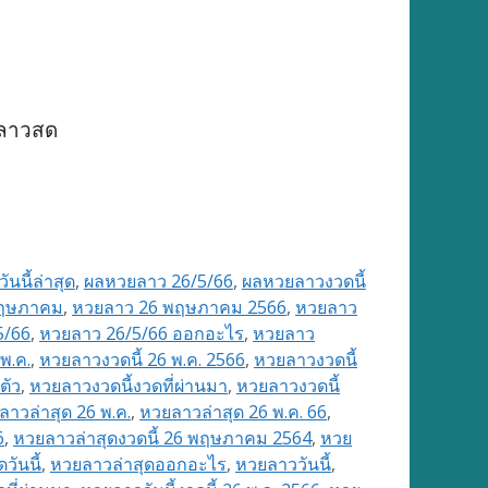
ลาวสด
นนี้ล่าสุด
,
ผลหวยลาว 26/5/66
,
ผลหวยลาวงวดนี้
พฤษภาคม
,
หวยลาว 26 พฤษภาคม 2566
,
หวยลาว
5/66
,
หวยลาว 26/5/66 ออกอะไร
,
หวยลาว
พ.ค.
,
หวยลาวงวดนี้ 26 พ.ค. 2566
,
หวยลาวงวดนี้
ตัว
,
หวยลาวงวดนี้งวดที่ผ่านมา
,
หวยลาวงวดนี้
าวล่าสุด 26 พ.ค.
,
หวยลาวล่าสุด 26 พ.ค. 66
,
6
,
หวยลาวล่าสุดงวดนี้ 26 พฤษภาคม 2564
,
หวย
วันนี้
,
หวยลาวล่าสุดออกอะไร
,
หวยลาววันนี้
,