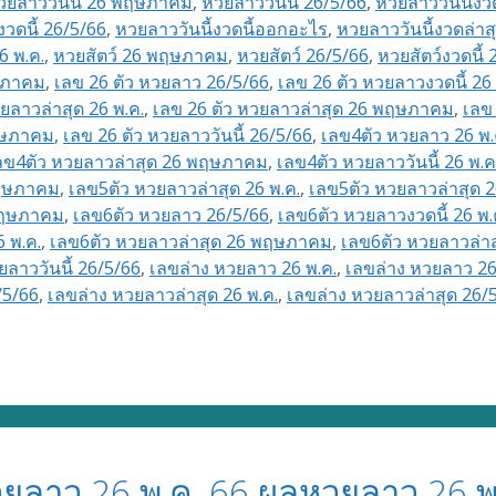
วยลาววันนี้ 26 พฤษภาคม
,
หวยลาววันนี้ 26/5/66
,
หวยลาววันนี้งว
งวดนี้ 26/5/66
,
หวยลาววันนี้งวดนี้ออกอะไร
,
หวยลาววันนี้งวดล่าส
6 พ.ค.
,
หวยสัตว์ 26 พฤษภาคม
,
หวยสัตว์ 26/5/66
,
หวยสัตว์งวดนี้
ษภาคม
,
เลข 26 ตัว หวยลาว 26/5/66
,
เลข 26 ตัว หวยลาวงวดนี้ 26 
ยลาวล่าสุด 26 พ.ค.
,
เลข 26 ตัว หวยลาวล่าสุด 26 พฤษภาคม
,
เลข
พฤษภาคม
,
เลข 26 ตัว หวยลาววันนี้ 26/5/66
,
เลข4ตัว หวยลาว 26 พ.
ลข4ตัว หวยลาวล่าสุด 26 พฤษภาคม
,
เลข4ตัว หวยลาววันนี้ 26 พ.ค
พฤษภาคม
,
เลข5ตัว หวยลาวล่าสุด 26 พ.ค.
,
เลข5ตัว หวยลาวล่าสุด 
พฤษภาคม
,
เลข6ตัว หวยลาว 26/5/66
,
เลข6ตัว หวยลาวงวดนี้ 26 พ.
 พ.ค.
,
เลข6ตัว หวยลาวล่าสุด 26 พฤษภาคม
,
เลข6ตัว หวยลาวล่าส
ยลาววันนี้ 26/5/66
,
เลขล่าง หวยลาว 26 พ.ค.
,
เลขล่าง หวยลาว 
/5/66
,
เลขล่าง หวยลาวล่าสุด 26 พ.ค.
,
เลขล่าง หวยลาวล่าสุด 26/
วยลาว 26 พ.ค. 66 ผลหวยลาว 26