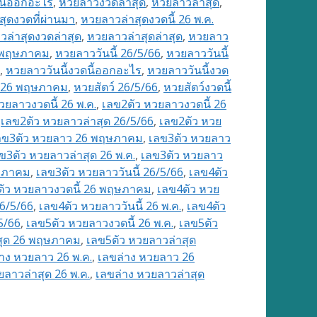
ี้ออกอะไร
,
หวยลาวงวดล่าสุด
,
หวยลาวล่าสุด
,
ุดงวดที่ผ่านมา
,
หวยลาวล่าสุดงวดนี้ 26 พ.ค.
ล่าสุดงวดล่าสุด
,
หวยลาวล่าสุดล่าสุด
,
หวยลาว
6 พฤษภาคม
,
หวยลาววันนี้ 26/5/66
,
หวยลาววันนี้
,
หวยลาววันนี้งวดนี้ออกอะไร
,
หวยลาววันนี้งวด
์ 26 พฤษภาคม
,
หวยสัตว์ 26/5/66
,
หวยสัตว์งวดนี้
วยลาวงวดนี้ 26 พ.ค.
,
เลข2ตัว หวยลาวงวดนี้ 26
,
เลข2ตัว หวยลาวล่าสุด 26/5/66
,
เลข2ตัว หวย
ลข3ตัว หวยลาว 26 พฤษภาคม
,
เลข3ตัว หวยลาว
ข3ตัว หวยลาวล่าสุด 26 พ.ค.
,
เลข3ตัว หวยลาว
ฤษภาคม
,
เลข3ตัว หวยลาววันนี้ 26/5/66
,
เลข4ตัว
ตัว หวยลาวงวดนี้ 26 พฤษภาคม
,
เลข4ตัว หวย
26/5/66
,
เลข4ตัว หวยลาววันนี้ 26 พ.ค.
,
เลข4ตัว
5/66
,
เลข5ตัว หวยลาวงวดนี้ 26 พ.ค.
,
เลข5ตัว
สุด 26 พฤษภาคม
,
เลข5ตัว หวยลาวล่าสุด
าง หวยลาว 26 พ.ค.
,
เลขล่าง หวยลาว 26
ยลาวล่าสุด 26 พ.ค.
,
เลขล่าง หวยลาวล่าสุด