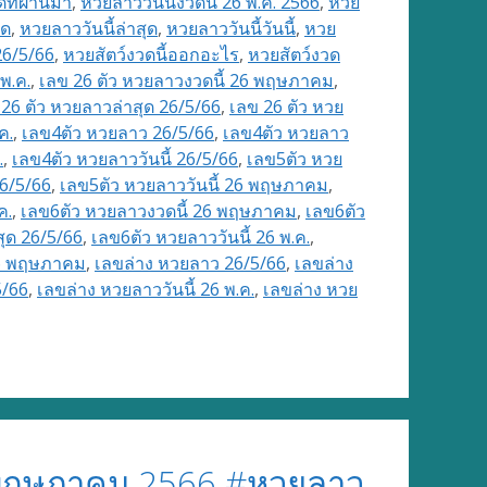
ดที่ผ่านมา
,
หวยลาววันนี้งวดนี้ 26 พ.ค. 2566
,
หวย
ุด
,
หวยลาววันนี้ล่าสุด
,
หวยลาววันนี้วันนี้
,
หวย
 26/5/66
,
หวยสัตว์งวดนี้ออกอะไร
,
หวยสัตว์งวด
พ.ค.
,
เลข 26 ตัว หวยลาวงวดนี้ 26 พฤษภาคม
,
 26 ตัว หวยลาวล่าสุด 26/5/66
,
เลข 26 ตัว หวย
ค.
,
เลข4ตัว หวยลาว 26/5/66
,
เลข4ตัว หวยลาว
.
,
เลข4ตัว หวยลาววันนี้ 26/5/66
,
เลข5ตัว หวย
26/5/66
,
เลข5ตัว หวยลาววันนี้ 26 พฤษภาคม
,
ค.
,
เลข6ตัว หวยลาวงวดนี้ 26 พฤษภาคม
,
เลข6ตัว
ุด 26/5/66
,
เลข6ตัว หวยลาววันนี้ 26 พ.ค.
,
26 พฤษภาคม
,
เลขล่าง หวยลาว 26/5/66
,
เลขล่าง
5/66
,
เลขล่าง หวยลาววันนี้ 26 พ.ค.
,
เลขล่าง หวย
 พฤษภาคม 2566 #หวยลาว