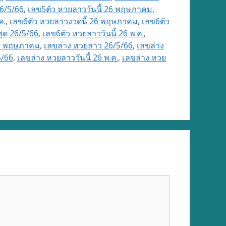
26/5/66
,
เลข5ตัว หวยลาววันนี้ 26 พฤษภาคม
,
ค.
,
เลข6ตัว หวยลาวงวดนี้ 26 พฤษภาคม
,
เลข6ตัว
ุด 26/5/66
,
เลข6ตัว หวยลาววันนี้ 26 พ.ค.
,
26 พฤษภาคม
,
เลขล่าง หวยลาว 26/5/66
,
เลขล่าง
5/66
,
เลขล่าง หวยลาววันนี้ 26 พ.ค.
,
เลขล่าง หวย