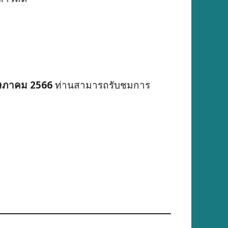
ฤษภาคม
2566
ท่านสามารถรับชมการ