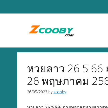
Skip
to
content
หวยลาว 26 5 6
26 พฤษภาคม 25
26/05/2023
by
zcooby
หวยลาว 26/5/66 ถ่ายทอดสดหวยลาวส