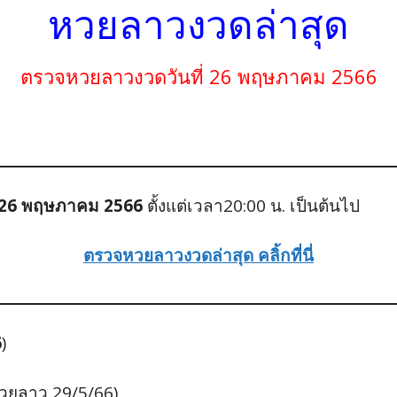
หวยลาวงวดล่าสุด
ตรวจหวยลาวงวดวันที่ 26 พฤษภาคม 2566
ี่ 26 พฤษภาคม 2566
ตั้งแต่เวลา20:00 น. เป็นต้นไป
ตรวจหวยลาวงวดล่าสุด คลิ้กที่นี่
6
)
หวยลาว 29/5/66)