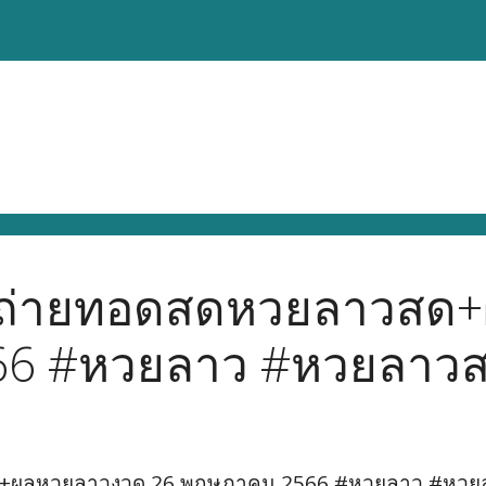
6 ถ่ายทอดสดหวยลาวสด
66 #หวยลาว #หวยลาว
ด+ผลหวยลาวงวด 26 พฤษภาคม 2566 #หวยลาว #หวย