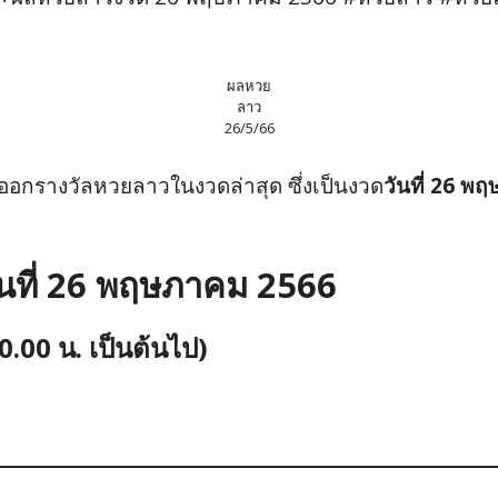
ผลหวย
ลาว
26/5/66
ออกรางวัลหวยลาวในงวดล่าสุด ซึ่งเป็นงวด
วันที่ 26 พ
ที่ 26 พฤษภาคม 2566
.00 น. เป็นต้นไป)