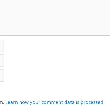
am.
Learn how your comment data is processed.