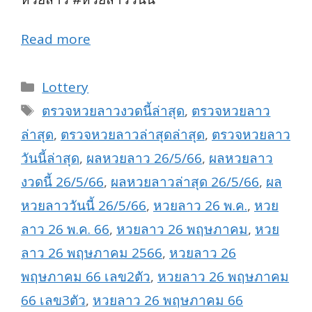
Read more
Categories
Lottery
Tags
ตรวจหวยลาวงวดนี้ล่าสุด
,
ตรวจหวยลาว
ล่าสุด
,
ตรวจหวยลาวล่าสุดล่าสุด
,
ตรวจหวยลาว
วันนี้ล่าสุด
,
ผลหวยลาว 26/5/66
,
ผลหวยลาว
งวดนี้ 26/5/66
,
ผลหวยลาวล่าสุด 26/5/66
,
ผล
หวยลาววันนี้ 26/5/66
,
หวยลาว 26 พ.ค.
,
หวย
ลาว 26 พ.ค. 66
,
หวยลาว 26 พฤษภาคม
,
หวย
ลาว 26 พฤษภาคม 2566
,
หวยลาว 26
พฤษภาคม 66 เลข2ตัว
,
หวยลาว 26 พฤษภาคม
66 เลข3ตัว
,
หวยลาว 26 พฤษภาคม 66