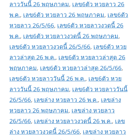
ลาววันนี้ 26 พฤษภาคม
,
เลข6ตัว หวยลาว 26
พ.ค.
,
เลข6ตัว หวยลาว 26 พฤษภาคม
,
เลข6ตัว
หวยลาว 26/5/66
,
เลข6ตัว หวยลาวงวดนี้ 26
พ.ค.
,
เลข6ตัว หวยลาวงวดนี้ 26 พฤษภาคม
,
เลข6ตัว หวยลาวงวดนี้ 26/5/66
,
เลข6ตัว หวย
ลาวล่าสุด 26 พ.ค.
,
เลข6ตัว หวยลาวล่าสุด 26
พฤษภาคม
,
เลข6ตัว หวยลาวล่าสุด 26/5/66
,
เลข6ตัว หวยลาววันนี้ 26 พ.ค.
,
เลข6ตัว หวย
ลาววันนี้ 26 พฤษภาคม
,
เลข6ตัว หวยลาววันนี้
26/5/66
,
เลขล่าง หวยลาว 26 พ.ค.
,
เลขล่าง
หวยลาว 26 พฤษภาคม
,
เลขล่าง หวยลาว
26/5/66
,
เลขล่าง หวยลาวงวดนี้ 26 พ.ค.
,
เลข
ล่าง หวยลาวงวดนี้ 26/5/66
,
เลขล่าง หวยลาว