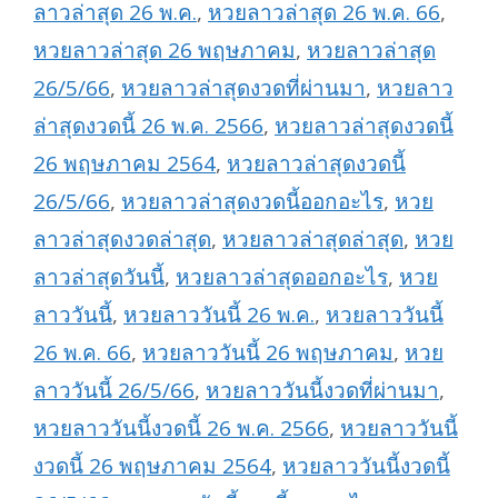
ลาวล่าสุด 26 พ.ค.
,
หวยลาวล่าสุด 26 พ.ค. 66
,
หวยลาวล่าสุด 26 พฤษภาคม
,
หวยลาวล่าสุด
26/5/66
,
หวยลาวล่าสุดงวดที่ผ่านมา
,
หวยลาว
ล่าสุดงวดนี้ 26 พ.ค. 2566
,
หวยลาวล่าสุดงวดนี้
26 พฤษภาคม 2564
,
หวยลาวล่าสุดงวดนี้
26/5/66
,
หวยลาวล่าสุดงวดนี้ออกอะไร
,
หวย
ลาวล่าสุดงวดล่าสุด
,
หวยลาวล่าสุดล่าสุด
,
หวย
ลาวล่าสุดวันนี้
,
หวยลาวล่าสุดออกอะไร
,
หวย
ลาววันนี้
,
หวยลาววันนี้ 26 พ.ค.
,
หวยลาววันนี้
26 พ.ค. 66
,
หวยลาววันนี้ 26 พฤษภาคม
,
หวย
ลาววันนี้ 26/5/66
,
หวยลาววันนี้งวดที่ผ่านมา
,
หวยลาววันนี้งวดนี้ 26 พ.ค. 2566
,
หวยลาววันนี้
งวดนี้ 26 พฤษภาคม 2564
,
หวยลาววันนี้งวดนี้