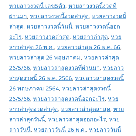
หวยลาวงวดนี้ เลข5ตัว
,
หวยลาวงวดนี้งวดที่
ผ่านมา
,
หวยลาวงวดนี้งวดล่าสุด
,
หวยลาวงวดนี้
ล่าสุด
,
หวยลาวงวดนี้วันนี้
,
หวยลาวงวดนี้ออก
อะไร
,
หวยลาวงวดล่าสุด
,
หวยลาวล่าสุด
,
หวย
ลาวล่าสุด 26 พ.ค.
,
หวยลาวล่าสุด 26 พ.ค. 66
,
หวยลาวล่าสุด 26 พฤษภาคม
,
หวยลาวล่าสุด
26/5/66
,
หวยลาวล่าสุดงวดที่ผ่านมา
,
หวยลาว
ล่าสุดงวดนี้ 26 พ.ค. 2566
,
หวยลาวล่าสุดงวดนี้
26 พฤษภาคม 2564
,
หวยลาวล่าสุดงวดนี้
26/5/66
,
หวยลาวล่าสุดงวดนี้ออกอะไร
,
หวย
ลาวล่าสุดงวดล่าสุด
,
หวยลาวล่าสุดล่าสุด
,
หวย
ลาวล่าสุดวันนี้
,
หวยลาวล่าสุดออกอะไร
,
หวย
ลาววันนี้
,
หวยลาววันนี้ 26 พ.ค.
,
หวยลาววันนี้