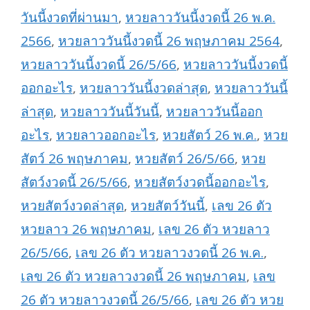
วันนี้งวดที่ผ่านมา
,
หวยลาววันนี้งวดนี้ 26 พ.ค.
2566
,
หวยลาววันนี้งวดนี้ 26 พฤษภาคม 2564
,
หวยลาววันนี้งวดนี้ 26/5/66
,
หวยลาววันนี้งวดนี้
ออกอะไร
,
หวยลาววันนี้งวดล่าสุด
,
หวยลาววันนี้
ล่าสุด
,
หวยลาววันนี้วันนี้
,
หวยลาววันนี้ออก
อะไร
,
หวยลาวออกอะไร
,
หวยสัตว์ 26 พ.ค.
,
หวย
สัตว์ 26 พฤษภาคม
,
หวยสัตว์ 26/5/66
,
หวย
สัตว์งวดนี้ 26/5/66
,
หวยสัตว์งวดนี้ออกอะไร
,
หวยสัตว์งวดล่าสุด
,
หวยสัตว์วันนี้
,
เลข 26 ตัว
หวยลาว 26 พฤษภาคม
,
เลข 26 ตัว หวยลาว
26/5/66
,
เลข 26 ตัว หวยลาวงวดนี้ 26 พ.ค.
,
เลข 26 ตัว หวยลาวงวดนี้ 26 พฤษภาคม
,
เลข
26 ตัว หวยลาวงวดนี้ 26/5/66
,
เลข 26 ตัว หวย