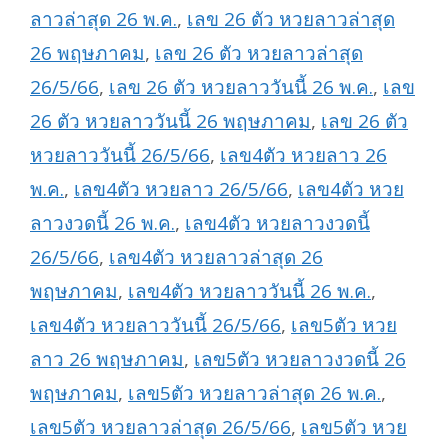
ลาวล่าสุด 26 พ.ค.
,
เลข 26 ตัว หวยลาวล่าสุด
26 พฤษภาคม
,
เลข 26 ตัว หวยลาวล่าสุด
26/5/66
,
เลข 26 ตัว หวยลาววันนี้ 26 พ.ค.
,
เลข
26 ตัว หวยลาววันนี้ 26 พฤษภาคม
,
เลข 26 ตัว
หวยลาววันนี้ 26/5/66
,
เลข4ตัว หวยลาว 26
พ.ค.
,
เลข4ตัว หวยลาว 26/5/66
,
เลข4ตัว หวย
ลาวงวดนี้ 26 พ.ค.
,
เลข4ตัว หวยลาวงวดนี้
26/5/66
,
เลข4ตัว หวยลาวล่าสุด 26
พฤษภาคม
,
เลข4ตัว หวยลาววันนี้ 26 พ.ค.
,
เลข4ตัว หวยลาววันนี้ 26/5/66
,
เลข5ตัว หวย
ลาว 26 พฤษภาคม
,
เลข5ตัว หวยลาวงวดนี้ 26
พฤษภาคม
,
เลข5ตัว หวยลาวล่าสุด 26 พ.ค.
,
เลข5ตัว หวยลาวล่าสุด 26/5/66
,
เลข5ตัว หวย