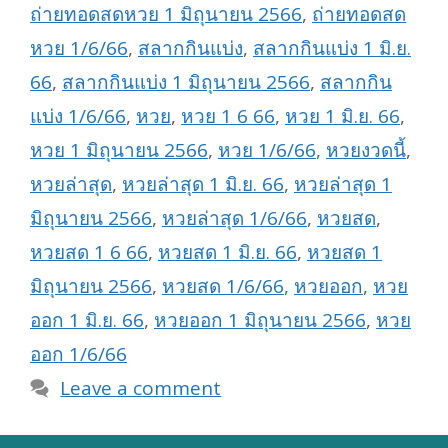
ถ่ายทอดสดหวย 1 มิถุนายน 2566
,
ถ่ายทอดสด
หวย 1/6/66
,
สลากกินแบ่ง
,
สลากกินแบ่ง 1 มิ.ย.
66
,
สลากกินแบ่ง 1 มิถุนายน 2566
,
สลากกิน
แบ่ง 1/6/66
,
หวย
,
หวย 1 6 66
,
หวย 1 มิ.ย. 66
,
หวย 1 มิถุนายน 2566
,
หวย 1/6/66
,
หวยงวดนี้
,
หวยล่าสุด
,
หวยล่าสุด 1 มิ.ย. 66
,
หวยล่าสุด 1
มิถุนายน 2566
,
หวยล่าสุด 1/6/66
,
หวยสด
,
หวยสด 1 6 66
,
หวยสด 1 มิ.ย. 66
,
หวยสด 1
มิถุนายน 2566
,
หวยสด 1/6/66
,
หวยออก
,
หวย
ออก 1 มิ.ย. 66
,
หวยออก 1 มิถุนายน 2566
,
หวย
ออก 1/6/66
Leave a comment