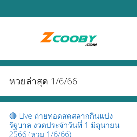
Skip
to
content
หวยล่าสุด 1/6/66
🔴 Live ถ่ายทอดสดสลากกินแบ่ง
รัฐบาล งวดประจำวันที่ 1 มิถุนายน
2566 (หวย 1/6/66)