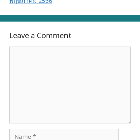
พฤษภาคม 2566
Leave a Comment
Comment
Name