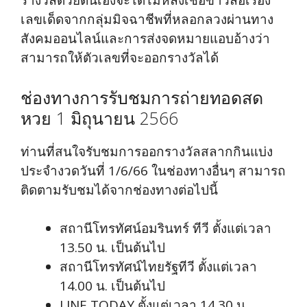
รางวัลด้วยตนเองจะได้ไม่หลงเชื่อข่าวลือเรื่อง
เลขเด็ดจากกลุ่มมิจฉาชีพที่หลอกลวงผ่านทาง
สังคมออนไลน์และการส่งจดหมายแอบอ้างว่า
สามารถให้ตัวเลขที่จะออกรางวัลได้
ช่องทางการรับชมการถ่ายทอดสด
หวย 1 มิถุนายน 2566
ท่านที่สนใจรับชมการออกรางวัลสลากกินแบ่ง
ประจำงวดวันที่ 1/6/66 ในช่องทางอื่นๆ สามารถ
ติดตามรับชมได้จากช่องทางต่อไปนี้
สถานีโทรทัศน์อมรินทร์ ทีวี ตั้งแต่เวลา
13.50 น. เป็นต้นไป
สถานีโทรทัศน์ไทยรัฐทีวี ตั้งแต่เวลา
14.00 น. เป็นต้นไป
LINE TODAY ตั้งแต่เวลา 14.30 น.