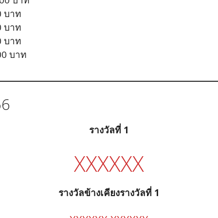
00 บาท
00 บาท
00 บาท
000 บาท
66
รางวัลที่ 1
XXXXXX
รางวัลข้างเคียงรางวัลที่ 1