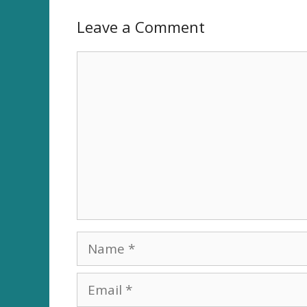
Leave a Comment
Comment
Name
Email