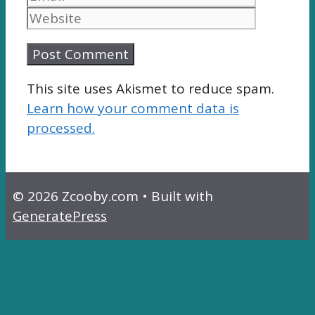
This site uses Akismet to reduce spam.
Learn how your comment data is
processed.
© 2026 Zcooby.com
• Built with
GeneratePress