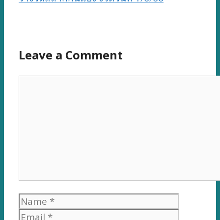
Leave a Comment
Comment
Name
Email
Website