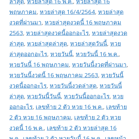
ล่าสุด
,
หวยล่าสุด 16 พ.ค.
,
หวยล่าสุด 16
พฤษภาคม
,
หวยล่าสุด 16/4/2564
,
หวยล่าสุด
งวดที่ผ่านมา
,
หวยล่าสุดงวดนี้ 16 พฤษภาคม
2563
,
หวยล่าสุดงวดนี้ออกอะไร
,
หวยล่าสุดงวด
ล่าสุด
,
หวยล่าสุดล่าสุด
,
หวยล่าสุดวันนี้
,
หวย
ล่าสุดออกอะไร
,
หวยวันนี้
,
หวยวันนี้ 16 พ.ค.
,
หวยวันนี้ 16 พฤษภาคม
,
หวยวันนี้งวดที่ผ่านมา
,
หวยวันนี้งวดนี้ 16 พฤษภาคม 2563
,
หวยวันนี้
งวดนี้ออกอะไร
,
หวยวันนี้งวดล่าสุด
,
หวยวันนี้
ล่าสุด
,
หวยวันนี้วันนี้
,
หวยวันนี้ออกอะไร
,
หวย
ออกอะไร
,
เลขท้าย 2 ตัว หวย 16 พ.ค.
,
เลขท้าย
2 ตัว หวย 16 พฤษภาคม
,
เลขท้าย 2 ตัว หวย
งวดนี้ 16 พ.ค.
,
เลขท้าย 2 ตัว หวยล่าสุด 16
พ.ค.
,
เลขท้าย 2 ตัว หวยวันนี้ 16 พ.ค.
,
เลขหน้า