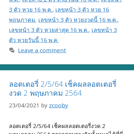
3 ตัว หวย 16 พ.ค.
,
เลขหน้า 3 ตัว หวย 16
พฤษภาคม
,
เลขหน้า 3 ตัว หวยงวดนี้ 16 พ.ค.
,
เลขหน้า 3 ตัว หวยล่าสุด 16 พ.ค.
,
เลขหน้า 3
ตัว หวยวันนี้ 16 พ.ค.
Leave a comment
ลอตเตอรี่ 2/5/64 เช็คผลลอตเตอรี่
งวด 2 พฤษภาคม 2564
23/04/2021
by
zcooby
ลอตเตอรี่ 2/5/64 เช็คผลลอตเตอรี่งวด 2