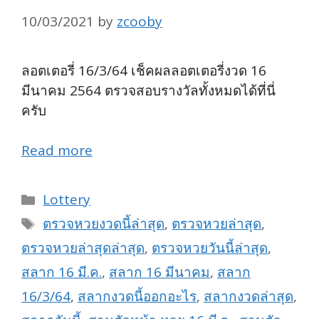
10/03/2021
by
zcooby
ลอตเตอรี่ 16/3/64 เช็คผลลอตเตอรี่งวด 16
มีนาคม 2564 ตรวจสอบรางวัลทั้งหมดได้ที่นี่
ครับ
Read more
Categories
Lottery
Tags
ตรวจหวยงวดนี้ล่าสุด
,
ตรวจหวยล่าสุด
,
ตรวจหวยล่าสุดล่าสุด
,
ตรวจหวยวันนี้ล่าสุด
,
สลาก 16 มี.ค.
,
สลาก 16 มีนาคม
,
สลาก
16/3/64
,
สลากงวดนี้ออกอะไร
,
สลากงวดล่าสุด
,