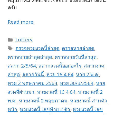
พฤษภาคม 2564 ตรวจสอบรางวัลทั้งหมดได้ที่นี่
ครับ
Read more
Categories
Lottery
Tags
ตรวจหวยงวดนี้ล่าสุด
,
ตรวจหวยล่าสุด
,
ตรวจหวยล่าสุดล่าสุด
,
ตรวจหวยวันนี้ล่าสุด
,
สลาก 2/5/64
,
สลากงวดนี้ออกอะไร
,
สลากงวด
ล่าสุด
,
สลากวันนี้
,
หวย 16 4 64
,
หวย 2 พ.ค.
,
หวย 2 พฤษภาคม 2564
,
หวย 30/3/2564
,
หวย
งวดที่ผ่านมา
,
หวยงวดนี้ 16 4 64
,
หวยงวดนี้ 2
พ.ค.
,
หวยงวดนี้ 2 พฤษภาคม
,
หวยงวดนี้ สามตัว
หน้า
,
หวยงวดนี้ เลขท้าย 2 ตัว
,
หวยงวดนี้ เลข