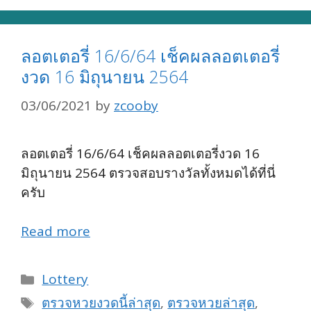
ลอตเตอรี่ 16/6/64 เช็คผลลอตเตอรี่
งวด 16 มิถุนายน 2564
03/06/2021
by
zcooby
ลอตเตอรี่ 16/6/64 เช็คผลลอตเตอรี่งวด 16
มิถุนายน 2564 ตรวจสอบรางวัลทั้งหมดได้ที่นี่
ครับ
Read more
Categories
Lottery
Tags
ตรวจหวยงวดนี้ล่าสุด
,
ตรวจหวยล่าสุด
,