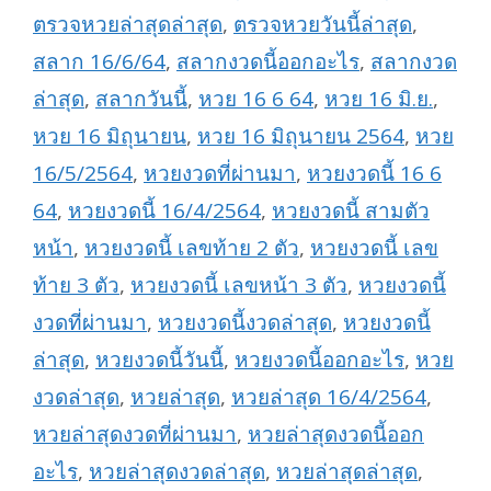
ตรวจหวยล่าสุดล่าสุด
,
ตรวจหวยวันนี้ล่าสุด
,
สลาก 16/6/64
,
สลากงวดนี้ออกอะไร
,
สลากงวด
ล่าสุด
,
สลากวันนี้
,
หวย 16 6 64
,
หวย 16 มิ.ย.
,
หวย 16 มิถุนายน
,
หวย 16 มิถุนายน 2564
,
หวย
16/5/2564
,
หวยงวดที่ผ่านมา
,
หวยงวดนี้ 16 6
64
,
หวยงวดนี้ 16/4/2564
,
หวยงวดนี้ สามตัว
หน้า
,
หวยงวดนี้ เลขท้าย 2 ตัว
,
หวยงวดนี้ เลข
ท้าย 3 ตัว
,
หวยงวดนี้ เลขหน้า 3 ตัว
,
หวยงวดนี้
งวดที่ผ่านมา
,
หวยงวดนี้งวดล่าสุด
,
หวยงวดนี้
ล่าสุด
,
หวยงวดนี้วันนี้
,
หวยงวดนี้ออกอะไร
,
หวย
งวดล่าสุด
,
หวยล่าสุด
,
หวยล่าสุด 16/4/2564
,
หวยล่าสุดงวดที่ผ่านมา
,
หวยล่าสุดงวดนี้ออก
อะไร
,
หวยล่าสุดงวดล่าสุด
,
หวยล่าสุดล่าสุด
,