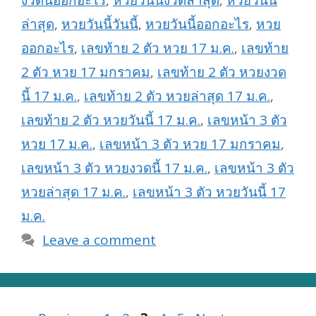
งวดนี้ออกอะไร
,
หวยวันนี้งวดล่าสุด
,
หวยวันนี้
ล่าสุด
,
หวยวันนี้วันนี้
,
หวยวันนี้ออกอะไร
,
หวย
ออกอะไร
,
เลขท้าย 2 ตัว หวย 17 ม.ค.
,
เลขท้าย
2 ตัว หวย 17 มกราคม
,
เลขท้าย 2 ตัว หวยงวด
นี้ 17 ม.ค.
,
เลขท้าย 2 ตัว หวยล่าสุด 17 ม.ค.
,
เลขท้าย 2 ตัว หวยวันนี้ 17 ม.ค.
,
เลขหน้า 3 ตัว
หวย 17 ม.ค.
,
เลขหน้า 3 ตัว หวย 17 มกราคม
,
เลขหน้า 3 ตัว หวยงวดนี้ 17 ม.ค.
,
เลขหน้า 3 ตัว
หวยล่าสุด 17 ม.ค.
,
เลขหน้า 3 ตัว หวยวันนี้ 17
ม.ค.
Leave a comment