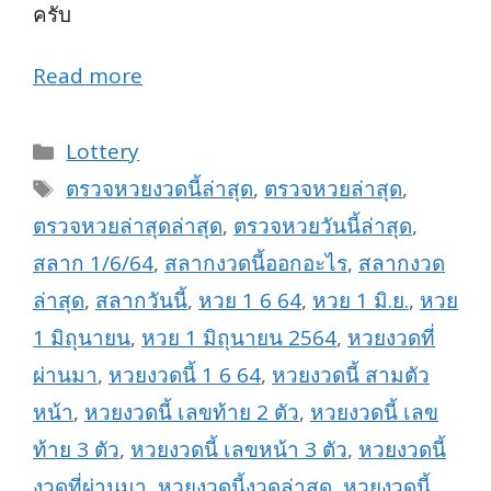
ครับ
Read more
Categories
Lottery
Tags
ตรวจหวยงวดนี้ล่าสุด
,
ตรวจหวยล่าสุด
,
ตรวจหวยล่าสุดล่าสุด
,
ตรวจหวยวันนี้ล่าสุด
,
สลาก 1/6/64
,
สลากงวดนี้ออกอะไร
,
สลากงวด
ล่าสุด
,
สลากวันนี้
,
หวย 1 6 64
,
หวย 1 มิ.ย.
,
หวย
1 มิถุนายน
,
หวย 1 มิถุนายน 2564
,
หวยงวดที่
ผ่านมา
,
หวยงวดนี้ 1 6 64
,
หวยงวดนี้ สามตัว
หน้า
,
หวยงวดนี้ เลขท้าย 2 ตัว
,
หวยงวดนี้ เลข
ท้าย 3 ตัว
,
หวยงวดนี้ เลขหน้า 3 ตัว
,
หวยงวดนี้
งวดที่ผ่านมา
,
หวยงวดนี้งวดล่าสุด
,
หวยงวดนี้