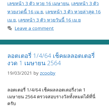
เลขหน้า 3 ตัว หวย 16 เมษายน
,
เลขหน้า 3 ตัว
หวยงวดนี้ 16 เม.ย
,
เลขหน้า 3 ตัว หวยล่าสุด 16
เม.ย
,
เลขหน้า 3 ตัว หวยวันนี้ 16 เม.ย
Leave a comment
ลอตเตอรี่ 1/4/64 เช็คผลลอตเตอรี่
งวด 1 เมษายน 2564
19/03/2021
by
zcooby
ลอตเตอรี่ 1/4/64 เช็คผลลอตเตอรี่งวด 1
เมษายน 2564 ตรวจสอบรางวัลทั้งหมดได้ที่นี่
ครับ