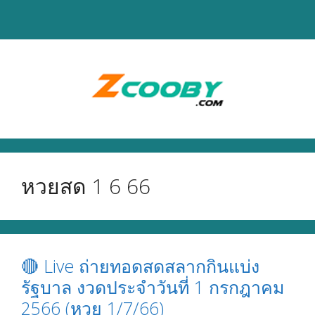
Skip
to
content
หวยสด 1 6 66
🔴 Live ถ่ายทอดสดสลากกินแบ่ง
รัฐบาล งวดประจำวันที่ 1 กรกฎาคม
2566 (หวย 1/7/66)