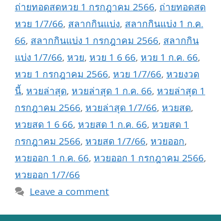
ถ่ายทอดสดหวย 1 กรกฎาคม 2566
,
ถ่ายทอดสด
หวย 1/7/66
,
สลากกินแบ่ง
,
สลากกินแบ่ง 1 ก.ค.
66
,
สลากกินแบ่ง 1 กรกฎาคม 2566
,
สลากกิน
แบ่ง 1/7/66
,
หวย
,
หวย 1 6 66
,
หวย 1 ก.ค. 66
,
หวย 1 กรกฎาคม 2566
,
หวย 1/7/66
,
หวยงวด
นี้
,
หวยล่าสุด
,
หวยล่าสุด 1 ก.ค. 66
,
หวยล่าสุด 1
กรกฎาคม 2566
,
หวยล่าสุด 1/7/66
,
หวยสด
,
หวยสด 1 6 66
,
หวยสด 1 ก.ค. 66
,
หวยสด 1
กรกฎาคม 2566
,
หวยสด 1/7/66
,
หวยออก
,
หวยออก 1 ก.ค. 66
,
หวยออก 1 กรกฎาคม 2566
,
หวยออก 1/7/66
Leave a comment