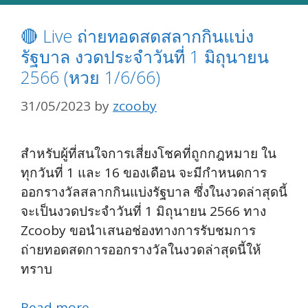
🔴 Live ถ่ายทอดสดสลากกินแบ่ง
รัฐบาล งวดประจำวันที่ 1 มิถุนายน
2566 (หวย 1/6/66)
31/05/2023
by
zcooby
สำหรับผู้ที่สนใจการเสี่ยงโชคที่ถูกกฎหมาย ใน
ทุกวันที่ 1 และ 16 ของเดือน จะมีกำหนดการ
ออกรางวัลสลากกินแบ่งรัฐบาล ซึ่งในงวดล่าสุดนี้
จะเป็นงวดประจำวันที่ 1 มิถุนายน 2566 ทาง
Zcooby ขอนำเสนอช่องทางการรับชมการ
ถ่ายทอดสดการออกรางวัลในงวดล่าสุดนี้ให้
ทราบ
Read more