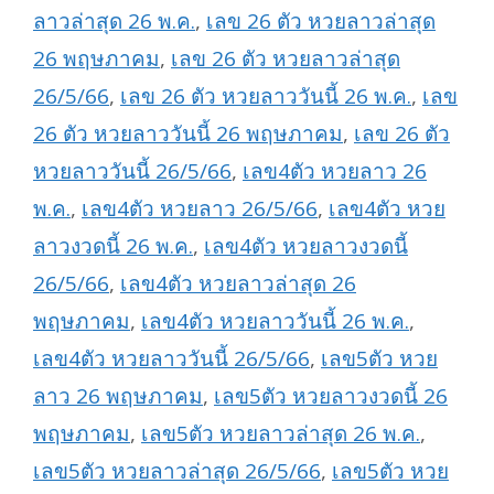
ลาวล่าสุด 26 พ.ค.
,
เลข 26 ตัว หวยลาวล่าสุด
26 พฤษภาคม
,
เลข 26 ตัว หวยลาวล่าสุด
26/5/66
,
เลข 26 ตัว หวยลาววันนี้ 26 พ.ค.
,
เลข
26 ตัว หวยลาววันนี้ 26 พฤษภาคม
,
เลข 26 ตัว
หวยลาววันนี้ 26/5/66
,
เลข4ตัว หวยลาว 26
พ.ค.
,
เลข4ตัว หวยลาว 26/5/66
,
เลข4ตัว หวย
ลาวงวดนี้ 26 พ.ค.
,
เลข4ตัว หวยลาวงวดนี้
26/5/66
,
เลข4ตัว หวยลาวล่าสุด 26
พฤษภาคม
,
เลข4ตัว หวยลาววันนี้ 26 พ.ค.
,
เลข4ตัว หวยลาววันนี้ 26/5/66
,
เลข5ตัว หวย
ลาว 26 พฤษภาคม
,
เลข5ตัว หวยลาวงวดนี้ 26
พฤษภาคม
,
เลข5ตัว หวยลาวล่าสุด 26 พ.ค.
,
เลข5ตัว หวยลาวล่าสุด 26/5/66
,
เลข5ตัว หวย