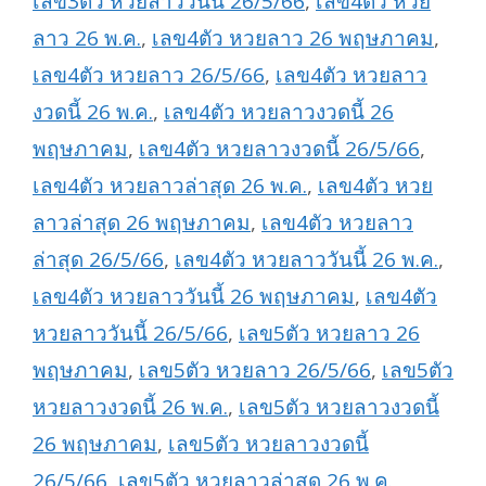
เลข3ตัว หวยลาววันนี้ 26/5/66
,
เลข4ตัว หวย
ลาว 26 พ.ค.
,
เลข4ตัว หวยลาว 26 พฤษภาคม
,
เลข4ตัว หวยลาว 26/5/66
,
เลข4ตัว หวยลาว
งวดนี้ 26 พ.ค.
,
เลข4ตัว หวยลาวงวดนี้ 26
พฤษภาคม
,
เลข4ตัว หวยลาวงวดนี้ 26/5/66
,
เลข4ตัว หวยลาวล่าสุด 26 พ.ค.
,
เลข4ตัว หวย
ลาวล่าสุด 26 พฤษภาคม
,
เลข4ตัว หวยลาว
ล่าสุด 26/5/66
,
เลข4ตัว หวยลาววันนี้ 26 พ.ค.
,
เลข4ตัว หวยลาววันนี้ 26 พฤษภาคม
,
เลข4ตัว
หวยลาววันนี้ 26/5/66
,
เลข5ตัว หวยลาว 26
พฤษภาคม
,
เลข5ตัว หวยลาว 26/5/66
,
เลข5ตัว
หวยลาวงวดนี้ 26 พ.ค.
,
เลข5ตัว หวยลาวงวดนี้
26 พฤษภาคม
,
เลข5ตัว หวยลาวงวดนี้
26/5/66
,
เลข5ตัว หวยลาวล่าสุด 26 พ.ค.
,