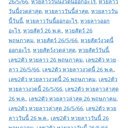
26/5/66
,
หวยลาววันนี้งวดนี้ออกอะไร
,
หวยลาว
วันนี้งวดล่าสุด
,
หวยลาววันนี้ล่าสุด
,
หวยลาววัน
นี้วันนี้
,
หวยลาววันนี้ออกอะไร
,
หวยลาวออก
อะไร
,
หวยสัตว์ 26 พ.ค.
,
หวยสัตว์ 26
พฤษภาคม
,
หวยสัตว์ 26/5/66
,
หวยสัตว์งวดนี้
ออกอะไร
,
หวยสัตว์งวดล่าสุด
,
หวยสัตว์วันนี้
,
เลข2ตัว หวยลาว 26 พฤษภาคม
,
เลข2ตัว หวย
ลาว 26/5/66
,
เลข2ตัว หวยลาวงวดนี้ 26 พ.ค.
,
เลข2ตัว หวยลาวงวดนี้ 26 พฤษภาคม
,
เลข2ตัว
หวยลาวงวดนี้ 26/5/66
,
เลข2ตัว หวยลาวล่าสุด
26 พ.ค.
,
เลข2ตัว หวยลาวล่าสุด 26 พฤษภาคม
,
เลข2ตัว หวยลาวล่าสุด 26/5/66
,
เลข2ตัว หวย
ลาววันนี้ 26 พ.ค.
,
เลข2ตัว หวยลาววันนี้ 26
พฤษภาคม
,
เลข2ตัว หวยลาววันนี้ 26/5/66
,