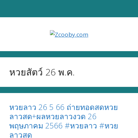
Skip
to
content
หวยสัตว์ 26 พ.ค.
หวยลาว 26 5 66 ถ่ายทอดสดหวย
ลาวสด+ผลหวยลาวงวด 26
พฤษภาคม 2566 #หวยลาว #หวย
ลาวสด