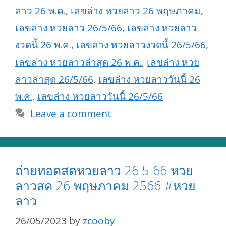
ลาว 26 พ.ค.
,
เลขล่าง หวยลาว 26 พฤษภาคม
,
เลขล่าง หวยลาว 26/5/66
,
เลขล่าง หวยลาว
งวดนี้ 26 พ.ค.
,
เลขล่าง หวยลาวงวดนี้ 26/5/66
,
เลขล่าง หวยลาวล่าสุด 26 พ.ค.
,
เลขล่าง หวย
ลาวล่าสุด 26/5/66
,
เลขล่าง หวยลาววันนี้ 26
พ.ค.
,
เลขล่าง หวยลาววันนี้ 26/5/66
Leave a comment
ถ่ายทอดสดหวยลาว 26 5 66 หวย
ลาวสด 26 พฤษภาคม 2566 #หวย
ลาว
26/05/2023
by
zcooby