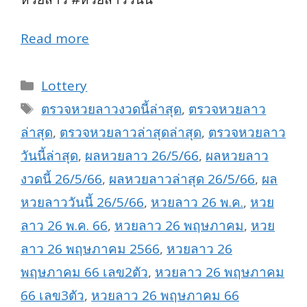
Read more
Categories
Lottery
Tags
ตรวจหวยลาวงวดนี้ล่าสุด
,
ตรวจหวยลาว
ล่าสุด
,
ตรวจหวยลาวล่าสุดล่าสุด
,
ตรวจหวยลาว
วันนี้ล่าสุด
,
ผลหวยลาว 26/5/66
,
ผลหวยลาว
งวดนี้ 26/5/66
,
ผลหวยลาวล่าสุด 26/5/66
,
ผล
หวยลาววันนี้ 26/5/66
,
หวยลาว 26 พ.ค.
,
หวย
ลาว 26 พ.ค. 66
,
หวยลาว 26 พฤษภาคม
,
หวย
ลาว 26 พฤษภาคม 2566
,
หวยลาว 26
พฤษภาคม 66 เลข2ตัว
,
หวยลาว 26 พฤษภาคม
66 เลข3ตัว
,
หวยลาว 26 พฤษภาคม 66