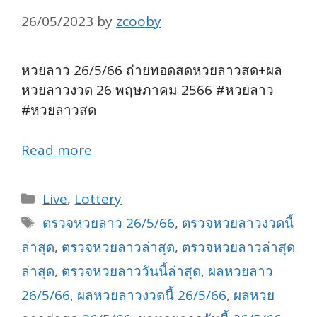
26/05/2023
by
zcooby
หวยลาว 26/5/66 ถ่ายทอดสดหวยลาวสด+ผล
หวยลาวงวด 26 พฤษภาคม 2566 #หวยลาว
#หวยลาวสด
Read more
Categories
Live
,
Lottery
Tags
ตรวจหวยลาว 26/5/66
,
ตรวจหวยลาวงวดนี้
ล่าสุด
,
ตรวจหวยลาวล่าสุด
,
ตรวจหวยลาวล่าสุด
ล่าสุด
,
ตรวจหวยลาววันนี้ล่าสุด
,
ผลหวยลาว
26/5/66
,
ผลหวยลาวงวดนี้ 26/5/66
,
ผลหวย