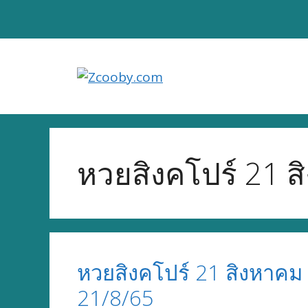
Skip
to
content
หวยสิงคโปร์ 21 
หวยสิงคโปร์ 21 สิงหาค
21/8/65