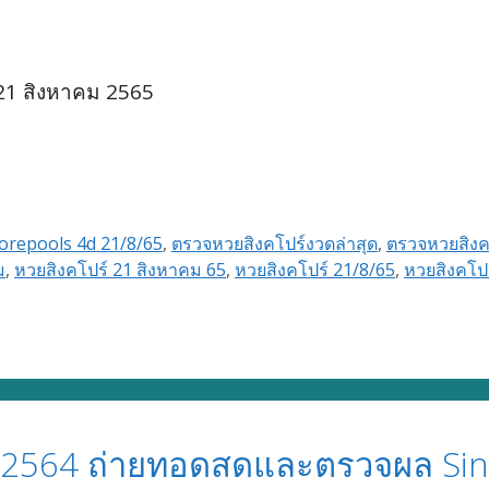
 21 สิงหาคม 2565
orepools 4d 21/8/65
,
ตรวจหวยสิงคโปร์งวดล่าสุด
,
ตรวจหวยสิงคโ
ม
,
หวยสิงคโปร์ 21 สิงหาคม 65
,
หวยสิงคโปร์ 21/8/65
,
หวยสิงคโปร
ม 2564 ถ่ายทอดสดและตรวจผล Si