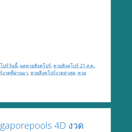
ปร์วันนี้
,
ผลหวยสิงคโปร์
,
หวยสิงคโปร์ 21 ส.ค.
,
์งวดที่ผ่านมา
,
หวยสิงคโปร์งวดล่าสุด
,
หวย
ngaporepools 4D งวด