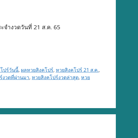
ำงวดวันที่ 21 ส.ค. 65
ปร์วันนี้
,
ผลหวยสิงคโปร์
,
หวยสิงคโปร์ 21 ส.ค.
,
์งวดที่ผ่านมา
,
หวยสิงคโปร์งวดล่าสุด
,
หวย