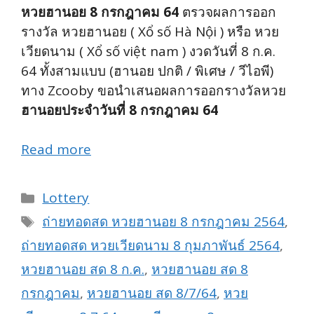
หวยฮานอย 8 กรกฎาคม 64
ตรวจผลการออก
รางวัล หวยฮานอย ( Xổ số Hà Nội ) หรือ หวย
เวียดนาม ( Xổ số việt nam ) งวดวันที่ 8 ก.ค.
64 ทั้งสามแบบ (ฮานอย ปกติ / พิเศษ / วีไอพี)
ทาง Zcooby ขอนำเสนอผลการออกรางวัลหวย
ฮานอยประจำวันที่ 8 กรกฎาคม 64
Read more
Categories
Lottery
Tags
ถ่ายทอดสด หวยฮานอย 8 กรกฎาคม 2564
,
ถ่ายทอดสด หวยเวียดนาม 8 กุมภาพันธ์ 2564
,
หวยฮานอย สด 8 ก.ค.
,
หวยฮานอย สด 8
กรกฎาคม
,
หวยฮานอย สด 8/7/64
,
หวย