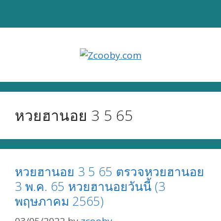
Skip
to
content
หวยฮานอย 3 5 65
หวยฮานอย 3 5 65 ตรวจหวยฮานอย
3 พ.ค. 65 หวยฮานอยวันนี้ (3
พฤษภาคม 2565)