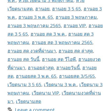
พ.ค.
,
หวยเวียดนาม 3 พฤษภาคม
,
หวย
เวียดนามสด
,
ฮานอย
,
ฮานอย 3 5 65
,
ฮานอย 3
พ.ค.
,
ฮานอย 3 พ.ค. 65
,
ฮานอย 3 พฤษภาคม
,
ฮานอย 3 พฤษภาคม 2565
,
ฮานอย VIP
,
ฮานอย
สด 3 5 65
,
ฮานอย สด 3 พ.ค.
,
ฮานอย สด 3
พฤษภาคม
,
ฮานอย สด 3 พฤษภาคม 2565
,
ฮานอย สด งวดที่ผ่านมา
,
ฮานอย สด ล่าสุด
,
ฮานอย สด วันนี้
,
ฮานอย สด วีไอพี
,
ฮานอยงวด
ที่ผ่านมา
,
ฮานอยล่าสุด
,
ฮานอยวันนี้
,
ฮานอย
สด
,
ฮานอยสด 3 พ.ค. 65
,
ฮานอยสด 3/5/65
,
เวียดนาม 3 5 65
,
เวียดนาม 3 พ.ค.
,
เวียดนาม 3
พฤษภาคม
,
เวียดนาม VIP
,
เวียดนามงวดที่ผ่าน
มา
,
เวียดนามสด
Leave a comment