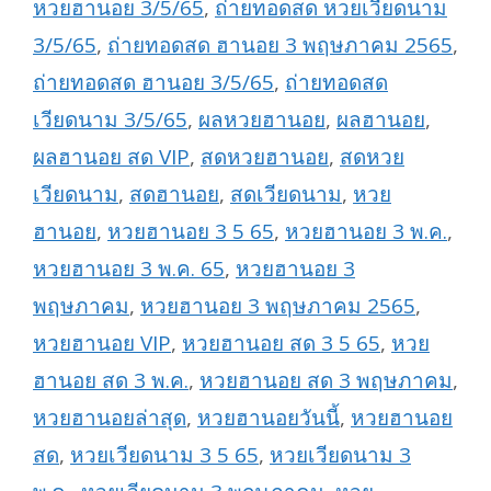
หวยฮานอย 3/5/65
,
ถ่ายทอดสด หวยเวียดนาม
3/5/65
,
ถ่ายทอดสด ฮานอย 3 พฤษภาคม 2565
,
ถ่ายทอดสด ฮานอย 3/5/65
,
ถ่ายทอดสด
เวียดนาม 3/5/65
,
ผลหวยฮานอย
,
ผลฮานอย
,
ผลฮานอย สด VIP
,
สดหวยฮานอย
,
สดหวย
เวียดนาม
,
สดฮานอย
,
สดเวียดนาม
,
หวย
ฮานอย
,
หวยฮานอย 3 5 65
,
หวยฮานอย 3 พ.ค.
,
หวยฮานอย 3 พ.ค. 65
,
หวยฮานอย 3
พฤษภาคม
,
หวยฮานอย 3 พฤษภาคม 2565
,
หวยฮานอย VIP
,
หวยฮานอย สด 3 5 65
,
หวย
ฮานอย สด 3 พ.ค.
,
หวยฮานอย สด 3 พฤษภาคม
,
หวยฮานอยล่าสุด
,
หวยฮานอยวันนี้
,
หวยฮานอย
สด
,
หวยเวียดนาม 3 5 65
,
หวยเวียดนาม 3