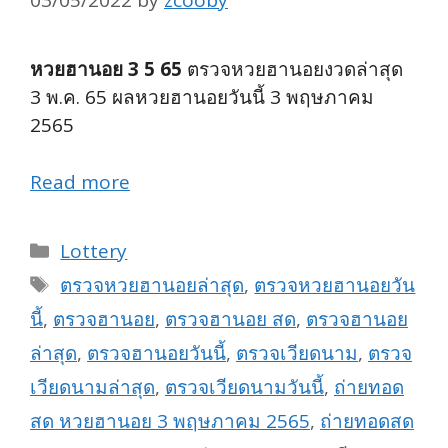
03/05/2022
by
zcooby
หวยฮานอย 3 5 65
ตรวจหวยฮานอยงวดล่าสุด
3 พ.ค. 65 ผลหวยฮานอยวันนี้ 3 พฤษภาคม
2565
Read more
Categories
Lottery
Tags
ตรวจหวยฮานอยล่าสุด
,
ตรวจหวยฮานอยวัน
นี้
,
ตรวจฮานอย
,
ตรวจฮานอย สด
,
ตรวจฮานอย
ล่าสุด
,
ตรวจฮานอยวันนี้
,
ตรวจเวียดนาม
,
ตรวจ
เวียดนามล่าสุด
,
ตรวจเวียดนามวันนี้
,
ถ่ายทอด
สด หวยฮานอย 3 พฤษภาคม 2565
,
ถ่ายทอดสด