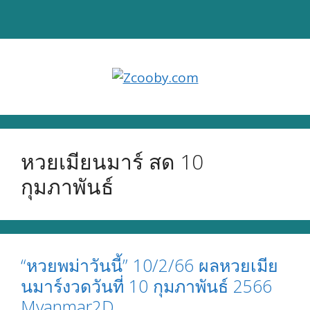
Skip
to
content
หวยเมียนมาร์ สด 10
กุมภาพันธ์
“หวยพม่าวันนี้” 10/2/66 ผลหวยเมีย
นมาร์งวดวันที่ 10 กุมภาพันธ์ 2566
Myanmar2D