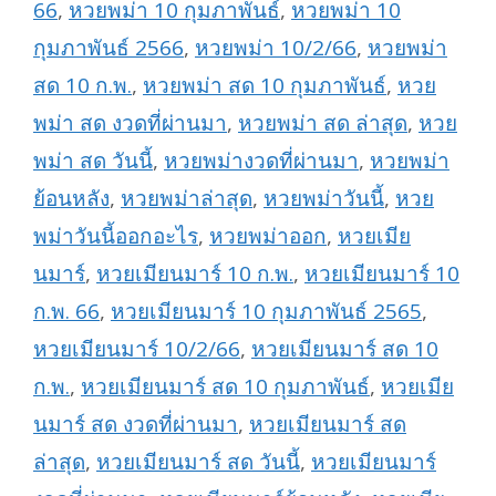
66
,
หวยพม่า 10 กุมภาพันธ์
,
หวยพม่า 10
กุมภาพันธ์ 2566
,
หวยพม่า 10/2/66
,
หวยพม่า
สด 10 ก.พ.
,
หวยพม่า สด 10 กุมภาพันธ์
,
หวย
พม่า สด งวดที่ผ่านมา
,
หวยพม่า สด ล่าสุด
,
หวย
พม่า สด วันนี้
,
หวยพม่างวดที่ผ่านมา
,
หวยพม่า
ย้อนหลัง
,
หวยพม่าล่าสุด
,
หวยพม่าวันนี้
,
หวย
พม่าวันนี้ออกอะไร
,
หวยพม่าออก
,
หวยเมีย
นมาร์
,
หวยเมียนมาร์ 10 ก.พ.
,
หวยเมียนมาร์ 10
ก.พ. 66
,
หวยเมียนมาร์ 10 กุมภาพันธ์ 2565
,
หวยเมียนมาร์ 10/2/66
,
หวยเมียนมาร์ สด 10
ก.พ.
,
หวยเมียนมาร์ สด 10 กุมภาพันธ์
,
หวยเมีย
นมาร์ สด งวดที่ผ่านมา
,
หวยเมียนมาร์ สด
ล่าสุด
,
หวยเมียนมาร์ สด วันนี้
,
หวยเมียนมาร์