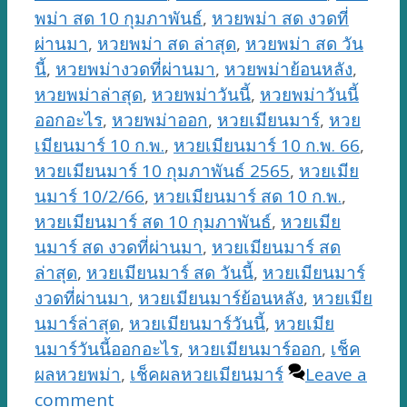
พม่า สด 10 กุมภาพันธ์
,
หวยพม่า สด งวดที่
ผ่านมา
,
หวยพม่า สด ล่าสุด
,
หวยพม่า สด วัน
นี้
,
หวยพม่างวดที่ผ่านมา
,
หวยพม่าย้อนหลัง
,
หวยพม่าล่าสุด
,
หวยพม่าวันนี้
,
หวยพม่าวันนี้
ออกอะไร
,
หวยพม่าออก
,
หวยเมียนมาร์
,
หวย
เมียนมาร์ 10 ก.พ.
,
หวยเมียนมาร์ 10 ก.พ. 66
,
หวยเมียนมาร์ 10 กุมภาพันธ์ 2565
,
หวยเมีย
นมาร์ 10/2/66
,
หวยเมียนมาร์ สด 10 ก.พ.
,
หวยเมียนมาร์ สด 10 กุมภาพันธ์
,
หวยเมีย
นมาร์ สด งวดที่ผ่านมา
,
หวยเมียนมาร์ สด
ล่าสุด
,
หวยเมียนมาร์ สด วันนี้
,
หวยเมียนมาร์
งวดที่ผ่านมา
,
หวยเมียนมาร์ย้อนหลัง
,
หวยเมีย
นมาร์ล่าสุด
,
หวยเมียนมาร์วันนี้
,
หวยเมีย
นมาร์วันนี้ออกอะไร
,
หวยเมียนมาร์ออก
,
เช็ค
ผลหวยพม่า
,
เช็คผลหวยเมียนมาร์
Leave a
comment