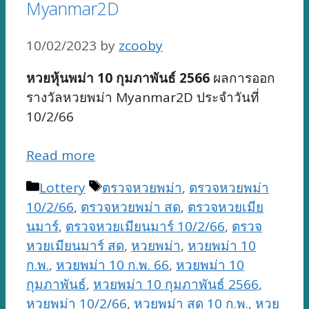
Myanmar2D
10/02/2023
by
zcooby
หวยหุ้นพม่า 10 กุมภาพันธ์ 2566
ผลการออก
รางวัลหวยพม่า Myanmar2D ประจำวันที่
10/2/66
Read more
Categories
Tags
Lottery
ตรวจหวยพม่า
,
ตรวจหวยพม่า
10/2/66
,
ตรวจหวยพม่า สด
,
ตรวจหวยเมีย
นมาร์
,
ตรวจหวยเมียนมาร์ 10/2/66
,
ตรวจ
หวยเมียนมาร์ สด
,
หวยพม่า
,
หวยพม่า 10
ก.พ.
,
หวยพม่า 10 ก.พ. 66
,
หวยพม่า 10
กุมภาพันธ์
,
หวยพม่า 10 กุมภาพันธ์ 2566
,
หวยพม่า 10/2/66
,
หวยพม่า สด 10 ก.พ.
,
หวย