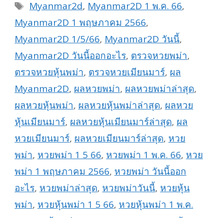
Tags
Myanmar2d
,
Myanmar2D 1 พ.ค. 66
,
Myanmar2D 1 พฤษภาคม 2566
,
Myanmar2D 1/5/66
,
Myanmar2D วันนี้
,
Myanmar2D วันนี้ออกอะไร
,
ตรวจหวยพม่า
,
ตรวจหวยหุ้นพม่า
,
ตรวจหวยเมียนมาร์
,
ผล
Myanmar2D
,
ผลหวยพม่า
,
ผลหวยพม่าล่าสุด
,
ผลหวยหุ้นพม่า
,
ผลหวยหุ้นพม่าล่าสุด
,
ผลหวย
หุ้นเมียนมาร์
,
ผลหวยหุ้นเมียนมาร์ล่าสุด
,
ผล
หวยเมียนมาร์
,
ผลหวยเมียนมาร์ล่าสุด
,
หวย
พม่า
,
หวยพม่า 1 5 66
,
หวยพม่า 1 พ.ค. 66
,
หวย
พม่า 1 พฤษภาคม 2566
,
หวยพม่า วันนี้ออก
อะไร
,
หวยพม่าล่าสุด
,
หวยพม่าวันนี้
,
หวยหุ้น
พม่า
,
หวยหุ้นพม่า 1 5 66
,
หวยหุ้นพม่า 1 พ.ค.