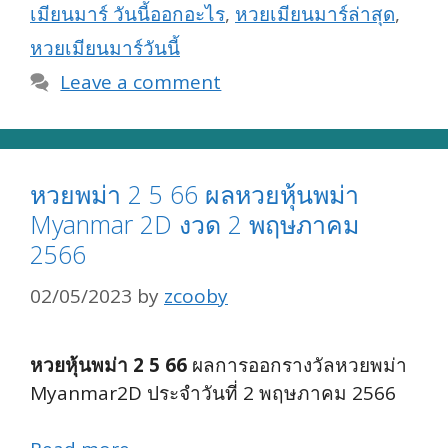
เมียนมาร์ วันนี้ออกอะไร
,
หวยเมียนมาร์ล่าสุด
,
หวยเมียนมาร์วันนี้
Leave a comment
หวยพม่า 2 5 66 ผลหวยหุ้นพม่า
Myanmar 2D งวด 2 พฤษภาคม
2566
02/05/2023
by
zcooby
หวยหุ้นพม่า 2 5 66
ผลการออกรางวัลหวยพม่า
Myanmar2D ประจำวันที่ 2 พฤษภาคม 2566