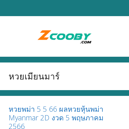
Skip
to
content
หวยเมียนมาร์
หวยพม่า 5 5 66 ผลหวยหุ้นพม่า
Myanmar 2D งวด 5 พฤษภาคม
2566