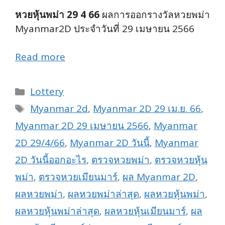
หวยหุ้นพม่า 29 4 66
ผลการออกรางวัลหวยพม่า
Myanmar2D ประจำวันที่ 29 เมษายน 2566
Read more
Categories
Lottery
Tags
Myanmar 2d
,
Myanmar 2D 29 เม.ย. 66
,
Myanmar 2D 29 เมษายน 2566
,
Myanmar
2D 29/4/66
,
Myanmar 2D วันนี้
,
Myanmar
2D วันนี้ออกอะไร
,
ตรวจหวยพม่า
,
ตรวจหวยหุ้น
พม่า
,
ตรวจหวยเมียนมาร์
,
ผล Myanmar 2D
,
ผลหวยพม่า
,
ผลหวยพม่าล่าสุด
,
ผลหวยหุ้นพม่า
,
ผลหวยหุ้นพม่าล่าสุด
,
ผลหวยหุ้นเมียนมาร์
,
ผล