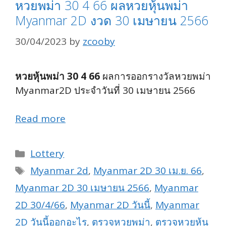
หวยพม่า 30 4 66 ผลหวยหุ้นพม่า
Myanmar 2D งวด 30 เมษายน 2566
30/04/2023
by
zcooby
หวยหุ้นพม่า 30 4 66
ผลการออกรางวัลหวยพม่า
Myanmar2D ประจำวันที่ 30 เมษายน 2566
Read more
Categories
Lottery
Tags
Myanmar 2d
,
Myanmar 2D 30 เม.ย. 66
,
Myanmar 2D 30 เมษายน 2566
,
Myanmar
2D 30/4/66
,
Myanmar 2D วันนี้
,
Myanmar
2D วันนี้ออกอะไร
,
ตรวจหวยพม่า
,
ตรวจหวยหุ้น