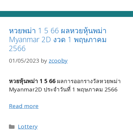
หวยพม่า 1 5 66 ผลหวยหุ้นพม่า
Myanmar 2D งวด 1 พฤษภาคม
2566
01/05/2023
by
zcooby
หวยหุ้นพม่า 1 5 66
ผลการออกรางวัลหวยพม่า
Myanmar2D ประจำวันที่ 1 พฤษภาคม 2566
Read more
Categories
Lottery