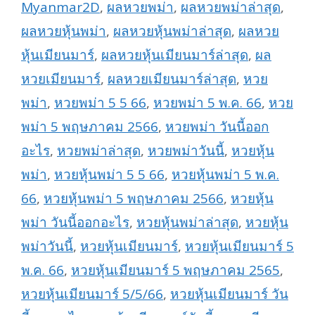
Myanmar2D
,
ผลหวยพม่า
,
ผลหวยพม่าล่าสุด
,
ผลหวยหุ้นพม่า
,
ผลหวยหุ้นพม่าล่าสุด
,
ผลหวย
หุ้นเมียนมาร์
,
ผลหวยหุ้นเมียนมาร์ล่าสุด
,
ผล
หวยเมียนมาร์
,
ผลหวยเมียนมาร์ล่าสุด
,
หวย
พม่า
,
หวยพม่า 5 5 66
,
หวยพม่า 5 พ.ค. 66
,
หวย
พม่า 5 พฤษภาคม 2566
,
หวยพม่า วันนี้ออก
อะไร
,
หวยพม่าล่าสุด
,
หวยพม่าวันนี้
,
หวยหุ้น
พม่า
,
หวยหุ้นพม่า 5 5 66
,
หวยหุ้นพม่า 5 พ.ค.
66
,
หวยหุ้นพม่า 5 พฤษภาคม 2566
,
หวยหุ้น
พม่า วันนี้ออกอะไร
,
หวยหุ้นพม่าล่าสุด
,
หวยหุ้น
พม่าวันนี้
,
หวยหุ้นเมียนมาร์
,
หวยหุ้นเมียนมาร์ 5
พ.ค. 66
,
หวยหุ้นเมียนมาร์ 5 พฤษภาคม 2565
,
หวยหุ้นเมียนมาร์ 5/5/66
,
หวยหุ้นเมียนมาร์ วัน