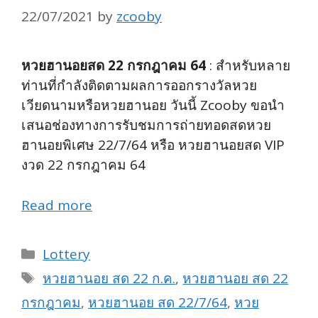
22/07/2021
by
zcooby
หวยฮานอยสด 22 กรกฎาคม 64
: สำหรับหลาย
ท่านที่กำลังติดตามผลการออกรางวัลหวย
เวียดนามหรือหวยฮานอย วันนี้ Zcooby ขอนำ
เสนอช่องทางการรับชมการถ่ายทอดสดหวย
ฮานอยพิเศษ 22/7/64 หรือ หวยฮานอยสด VIP
งวด 22 กรกฎาคม 64
Read more
Categories
Lottery
Tags
หวยฮานอย สด 22 ก.ค.
,
หวยฮานอย สด 22
กรกฎาคม
,
หวยฮานอย สด 22/7/64
,
หวย