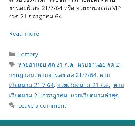
ฮานอยพิเศษ 21/7/64 หรือ หวยฮานอยสด VIP
งวด 21 กรกฎาคม 64
Read more
Categories
Lottery
Tags
หวยฮานอย สด 21 ก.ค.
,
หวยฮานอย สด 21
กรกฎาคม
,
หวยฮานอย สด 21/7/64
,
หวย
เวียดนาม 21 7 64
,
หวยเวียดนาม 21 ก.ค.
,
หวย
เวียดนาม 21 กรกฎาคม
,
หวยเวียดนามล่าสุด
Leave a comment