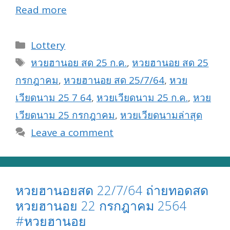
Read more
Categories
Lottery
Tags
หวยฮานอย สด 25 ก.ค.
,
หวยฮานอย สด 25
กรกฎาคม
,
หวยฮานอย สด 25/7/64
,
หวย
เวียดนาม 25 7 64
,
หวยเวียดนาม 25 ก.ค.
,
หวย
เวียดนาม 25 กรกฎาคม
,
หวยเวียดนามล่าสุด
Leave a comment
หวยฮานอยสด 22/7/64 ถ่ายทอดสด
หวยฮานอย 22 กรกฎาคม 2564
#หวยฮานอย