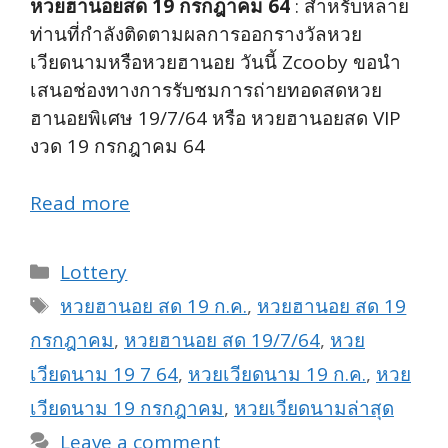
หวยฮานอยสด 19 กรกฎาคม 64
: สำหรับหลาย
ท่านที่กำลังติดตามผลการออกรางวัลหวย
เวียดนามหรือหวยฮานอย วันนี้ Zcooby ขอนำ
เสนอช่องทางการรับชมการถ่ายทอดสดหวย
ฮานอยพิเศษ 19/7/64 หรือ หวยฮานอยสด VIP
งวด 19 กรกฎาคม 64
Read more
Categories
Lottery
Tags
หวยฮานอย สด 19 ก.ค.
,
หวยฮานอย สด 19
กรกฎาคม
,
หวยฮานอย สด 19/7/64
,
หวย
เวียดนาม 19 7 64
,
หวยเวียดนาม 19 ก.ค.
,
หวย
เวียดนาม 19 กรกฎาคม
,
หวยเวียดนามล่าสุด
Leave a comment