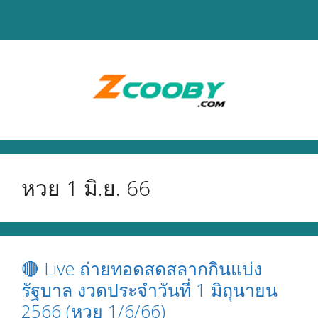
Skip
to
content
หวย 1 มิ.ย. 66
🔴 Live ถ่ายทอดสดสลากกินแบ่ง
รัฐบาล งวดประจำวันที่ 1 มิถุนายน
2566 (หวย 1/6/66)